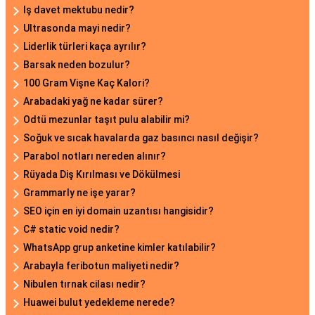
Iş davet mektubu nedir?
Ultrasonda mayi nedir?
Liderlik türleri kaça ayrılır?
Barsak neden bozulur?
100 Gram Vişne Kaç Kalori?
Arabadaki yağ ne kadar sürer?
Odtü mezunlar taşıt pulu alabilir mi?
Soğuk ve sıcak havalarda gaz basıncı nasıl değişir?
Parabol notları nereden alınır?
Rüyada Diş Kırılması ve Dökülmesi
Grammarly ne işe yarar?
SEO için en iyi domain uzantısı hangisidir?
C# static void nedir?
WhatsApp grup anketine kimler katılabilir?
Arabayla feribotun maliyeti nedir?
Nibulen tırnak cilası nedir?
Huawei bulut yedekleme nerede?