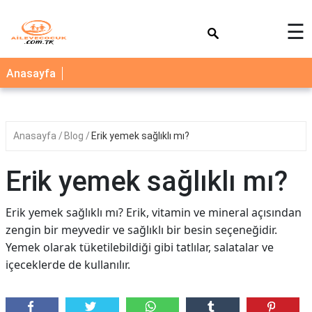
×
☰
AİLE
Anasayfa
ÇOCUK
BEBEK
Anasayfa
Blog
Erik yemek sağlıklı mı?
SAĞLIK
NEDİR
Erik yemek sağlıklı mı?
BLOG
Erik yemek sağlıklı mı? Erik, vitamin ve mineral açısından
FAYDALI
zengin bir meyvedir ve sağlıklı bir besin seçeneğidir.
BİLGİLER
Yemek olarak tüketilebildiği gibi tatlılar, salatalar ve
içeceklerde de kullanılır.
YEMEK
TARİFLERİ