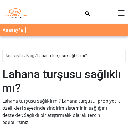
×
☰
AİLE
Anasayfa
ÇOCUK
BEBEK
Anasayfa
Blog
Lahana turşusu sağlıklı mı?
SAĞLIK
NEDİR
Lahana turşusu sağlıklı
BLOG
mı?
FAYDALI
BİLGİLER
Lahana turşusu sağlıklı mı? Lahana turşusu, probiyotik
özellikleri sayesinde sindirim sisteminin sağlığını
YEMEK
destekler. Sağlıklı bir atıştırmalık olarak tercih
TARİFLERİ
edebilirsiniz.