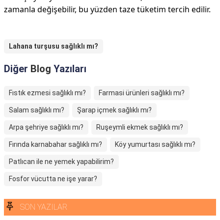
zamanla değişebilir, bu yüzden taze tüketim tercih edilir.
Lahana turşusu sağlıklı mı?
Diğer
Blog
Yazıları
Fıstık ezmesi sağlıklı mı?
Farmasi ürünleri sağlıklı mı?
Salam sağlıklı mı?
Şarap içmek sağlıklı mı?
Arpa şehriye sağlıklı mı?
Ruşeymli ekmek sağlıklı mı?
Fırında karnabahar sağlıklı mı?
Köy yumurtası sağlıklı mı?
Patlıcan ile ne yemek yapabilirim?
Fosfor vücutta ne işe yarar?
SON YAZILAR