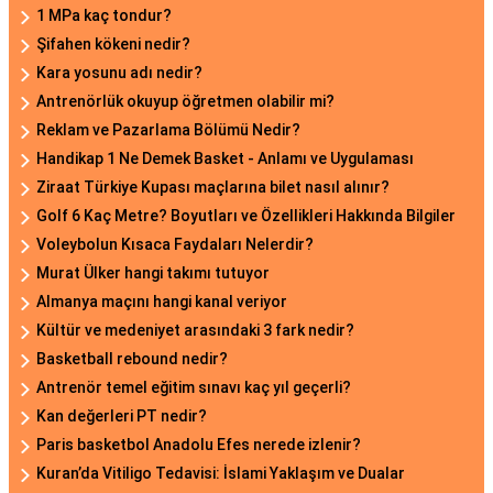
1 MPa kaç tondur?
Şifahen kökeni nedir?
Kara yosunu adı nedir?
Antrenörlük okuyup öğretmen olabilir mi?
Reklam ve Pazarlama Bölümü Nedir?
Handikap 1 Ne Demek Basket - Anlamı ve Uygulaması
Ziraat Türkiye Kupası maçlarına bilet nasıl alınır?
Golf 6 Kaç Metre? Boyutları ve Özellikleri Hakkında Bilgiler
Voleybolun Kısaca Faydaları Nelerdir?
Murat Ülker hangi takımı tutuyor
Almanya maçını hangi kanal veriyor
Kültür ve medeniyet arasındaki 3 fark nedir?
Basketball rebound nedir?
Antrenör temel eğitim sınavı kaç yıl geçerli?
Kan değerleri PT nedir?
Paris basketbol Anadolu Efes nerede izlenir?
Kuran’da Vitiligo Tedavisi: İslami Yaklaşım ve Dualar