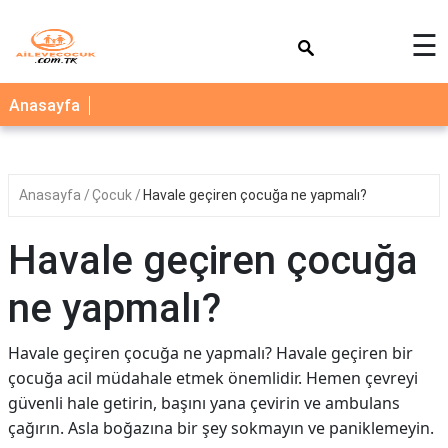
×
☰
AİLE
Anasayfa
ÇOCUK
BEBEK
Anasayfa
Çocuk
Havale geçiren çocuğa ne yapmalı?
SAĞLIK
NEDİR
Havale geçiren çocuğa
BLOG
ne yapmalı?
FAYDALI
BİLGİLER
Havale geçiren çocuğa ne yapmalı? Havale geçiren bir
çocuğa acil müdahale etmek önemlidir. Hemen çevreyi
YEMEK
güvenli hale getirin, başını yana çevirin ve ambulans
TARİFLERİ
çağırın. Asla boğazına bir şey sokmayın ve paniklemeyin.