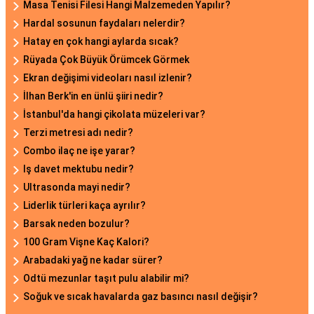
Masa Tenisi Filesi Hangi Malzemeden Yapılır?
Hardal sosunun faydaları nelerdir?
Hatay en çok hangi aylarda sıcak?
Rüyada Çok Büyük Örümcek Görmek
Ekran değişimi videoları nasıl izlenir?
İlhan Berk'in en ünlü şiiri nedir?
İstanbul'da hangi çikolata müzeleri var?
Terzi metresi adı nedir?
Combo ilaç ne işe yarar?
Iş davet mektubu nedir?
Ultrasonda mayi nedir?
Liderlik türleri kaça ayrılır?
Barsak neden bozulur?
100 Gram Vişne Kaç Kalori?
Arabadaki yağ ne kadar sürer?
Odtü mezunlar taşıt pulu alabilir mi?
Soğuk ve sıcak havalarda gaz basıncı nasıl değişir?