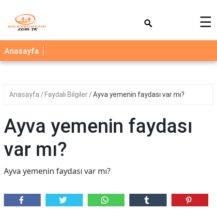
×
☰
AİLE
Anasayfa
ÇOCUK
BEBEK
Anasayfa
Faydalı Bilgiler
Ayva yemenin faydası var mı?
SAĞLIK
NEDİR
Ayva yemenin faydası
BLOG
var mı?
FAYDALI
BİLGİLER
Ayva yemenin faydası var mı?
YEMEK
TARİFLERİ