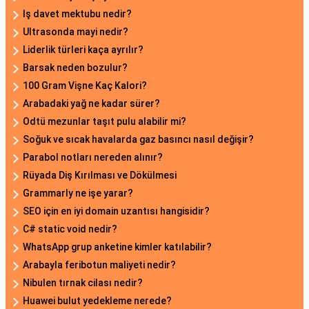
Iş davet mektubu nedir?
Ultrasonda mayi nedir?
Liderlik türleri kaça ayrılır?
Barsak neden bozulur?
100 Gram Vişne Kaç Kalori?
Arabadaki yağ ne kadar sürer?
Odtü mezunlar taşıt pulu alabilir mi?
Soğuk ve sıcak havalarda gaz basıncı nasıl değişir?
Parabol notları nereden alınır?
Rüyada Diş Kırılması ve Dökülmesi
Grammarly ne işe yarar?
SEO için en iyi domain uzantısı hangisidir?
C# static void nedir?
WhatsApp grup anketine kimler katılabilir?
Arabayla feribotun maliyeti nedir?
Nibulen tırnak cilası nedir?
Huawei bulut yedekleme nerede?