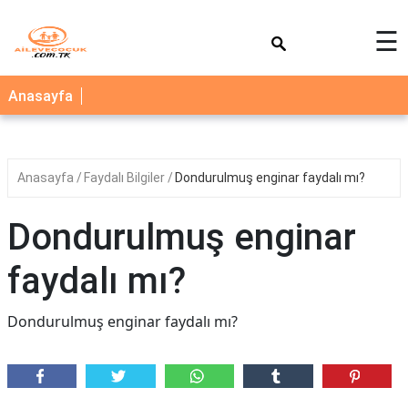
×
☰
AİLE
Anasayfa
ÇOCUK
BEBEK
Anasayfa
Faydalı Bilgiler
Dondurulmuş enginar faydalı mı?
SAĞLIK
NEDİR
Dondurulmuş enginar
BLOG
faydalı mı?
FAYDALI
BİLGİLER
Dondurulmuş enginar faydalı mı?
YEMEK
TARİFLERİ