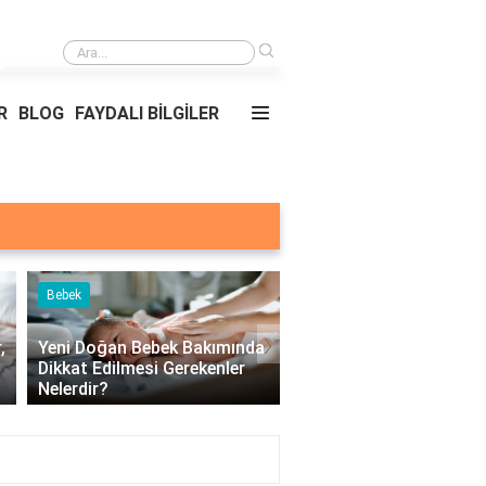
›
Yemekler ve nerede oldukları?
R
BLOG
FAYDALI BİLGİLER
Bebek
Çocuk
›
,
Yeni Doğan Bebek Bakımında
Dikkat Edilmesi Gerekenler
Çocuklarda Üst Solun
Nelerdir?
Yolu Hastalıkları Nelerd