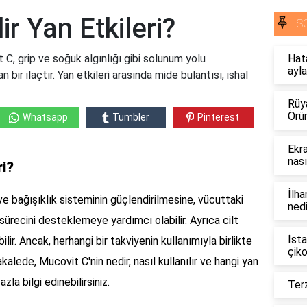
r Yan Etkileri?
S
 C, grip ve soğuk algınlığı gibi solunum yolu
Hat
ayla
 bir ilaçtır. Yan etkileri arasında mide bulantısı, ishal
Rüy
Örü
Whatsapp
Tumbler
Pinterest
Ekra
nası
ri?
İlha
 ve bağışıklık sisteminin güçlendirilmesine, vücuttaki
nedi
ürecini desteklemeye yardımcı olabilir. Ayrıca cilt
İsta
bilir. Ancak, herhangi bir takviyenin kullanımıyla birlikte
çiko
akalede, Mucovit C'nin nedir, nasıl kullanılır ve hangi yan
zla bilgi edinebilirsiniz.
Terz