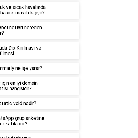
uk ve sıcak havalarda
basıncı nasıl değişir?
abol notları nereden
ır?
da Diş Kırılması ve
ülmesi
mmarly ne işe yarar?
için en iyi domain
tısı hangisidir?
tatic void nedir?
tsApp grup anketine
er katılabilir?