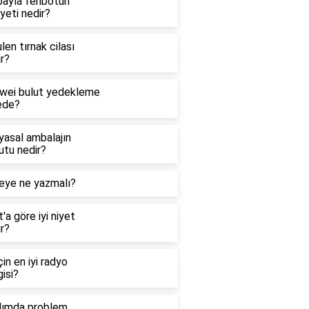
bayla feribotun
yeti nedir?
len tırnak cilası
r?
wei bulut yedekleme
ede?
yasal ambalajın
utu nedir?
eye ne yazmalı?
'a göre iyi niyet
r?
çin en iyi radyo
isi?
dımda problem