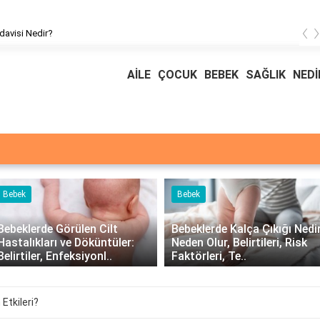
‹
davisi Nedir?
AİLE
ÇOCUK
BEBEK
SAĞLIK
NEDİ
Bebek
Bebek
Bebeklerde Görülen Cilt
Bebeklerde Kalça Çıkığı Nedir
Hastalıkları ve Döküntüler:
Neden Olur, Belirtileri, Risk
Belirtiler, Enfeksiyonl..
Faktörleri, Te..
Etkileri?