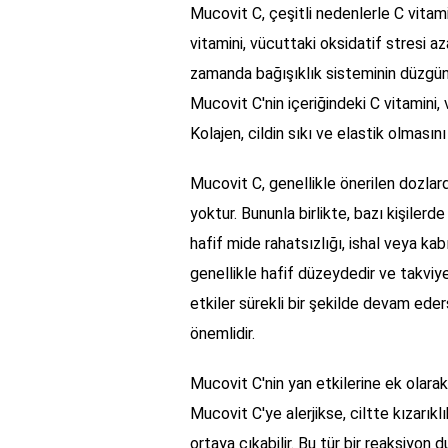
Mucovit C, çeşitli nedenlerle C vitamin
vitamini, vücuttaki oksidatif stresi a
zamanda bağışıklık sisteminin düzgün ça
Mucovit C'nin içeriğindeki C vitamini, 
Kolajen, cildin sıkı ve elastik olmasın
Mucovit C, genellikle önerilen dozlard
yoktur. Bununla birlikte, bazı kişilerde
hafif mide rahatsızlığı, ishal veya kab
genellikle hafif düzeydedir ve takviy
etkiler sürekli bir şekilde devam ede
önemlidir.
Mucovit C'nin yan etkilerine ek olarak, b
Mucovit C'ye alerjikse, ciltte kızarıklı
ortaya çıkabilir. Bu tür bir reaksiyon 