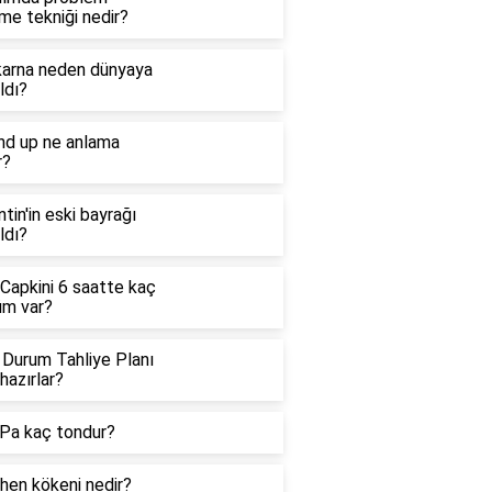
me tekniği nedir?
arna neden dünyaya
ldı?
nd up ne anlama
r?
ntin'in eski bayrağı
ldı?
 Capkini 6 saatte kaç
üm var?
 Durum Tahliye Planı
hazırlar?
Pa kaç tondur?
hen kökeni nedir?