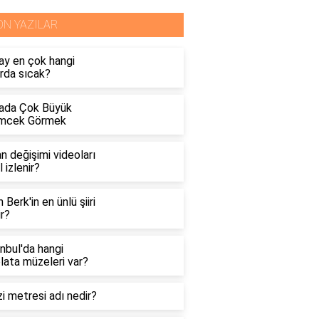
ON YAZILAR
ay en çok hangi
rda sıcak?
ada Çok Büyük
mcek Görmek
n değişimi videoları
l izlenir?
n Berk'in en ünlü şiiri
r?
nbul'da hangi
lata müzeleri var?
i metresi adı nedir?