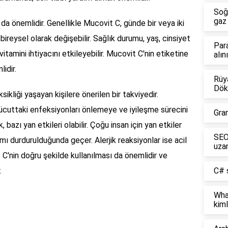
Soğ
gaz 
da önemlidir. Genellikle Mucovit C, günde bir veya iki
 bireysel olarak değişebilir. Sağlık durumu, yaş, cinsiyet
Par
 vitamini ihtiyacını etkileyebilir. Mucovit C'nin etiketine
alın
idir.
Rüya
Dök
ikliği yaşayan kişilere önerilen bir takviyedir.
ücuttaki enfeksiyonları önlemeye ve iyileşme sürecini
Gra
bazı yan etkileri olabilir. Çoğu insan için yan etkiler
SEO 
mı durdurulduğunda geçer. Alerjik reaksiyonlar ise acil
uzan
 C'nin doğru şekilde kullanılması da önemlidir ve
.
C# s
Wha
kiml