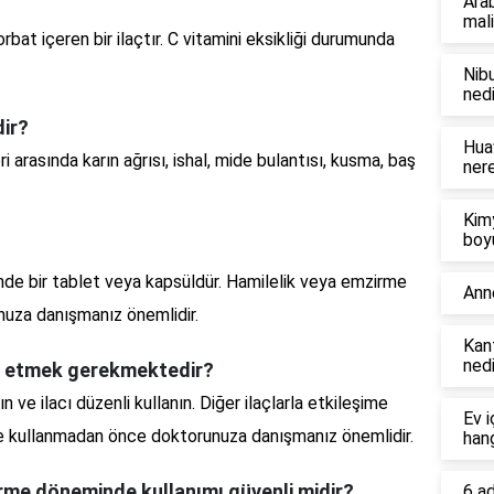
Ara
mali
at içeren bir ilaçtır. C vitamini eksikliği durumunda
Nibu
nedi
dir?
Hua
i arasında karın ağrısı, ishal, mide bulantısı, kusma, baş
ner
Kim
boy
günde bir tablet veya kapsüldür. Hamilelik veya emzirme
Ann
uza danışmanız önemlidir.
Kant
nedi
at etmek gerekmektedir?
 ve ilacı düzenli kullanın. Diğer ilaçlarla etkileşime
Ev i
likte kullanmadan önce doktorunuza danışmanız önemlidir.
hang
irme döneminde kullanımı güvenli midir?
6 a