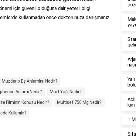
çöz
emi için güvenli olduğuna dair yeterli bilgi
nemlerde kullanmadan önce doktorunuza danışmanız
Mak
yayı
Sta
geli
Arja
nası
Yalı
Muzdarip Eş Anlamlısı Nedir?
böl
phemin Anlamı Nedir?
Murt Yağı Nedir?
Acil
ze Filminin Konusu Nedir?
Multisef 750 Mg Nedir?
kim 
ede Kullanılır?
1 M
Şifa