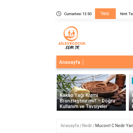
Yeni
nı Nedir?
Cumartesi 13:50
Nmt Te
Anasayfa
‹
Kakao Yağı Kremi
eğerlerinin Önemi: Birey
Bronzlaştırır mı? – Doğru
plum Üzerindeki Etkileri
Kullanım ve Tavsiyeler
Anasayfa
Nedir
Mucovit C Nedir Yan 