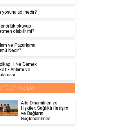
 yosunu adı nedir?
renörlük okuyup
tmen olabilir mi?
lam ve Pazarlama
ümü Nedir?
dikap 1 Ne Demek
ket - Anlamı ve
ulaması
OPÜLER YAZILAR
Aile Dinamikleri ve
İlişkiler: Sağlıklı İletişim
ve Bağların
Güçlendirilmes..