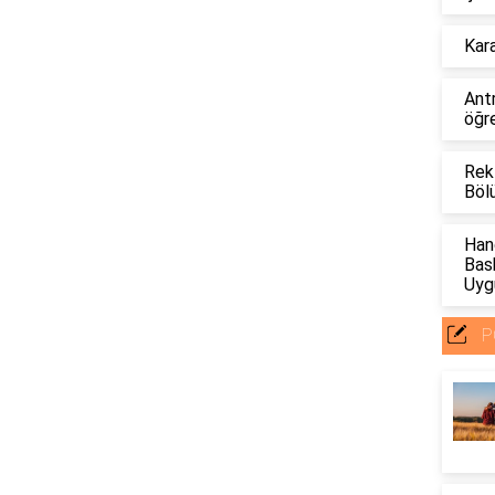
Kara
Ant
öğre
Rek
Böl
Han
Bas
Uyg
P