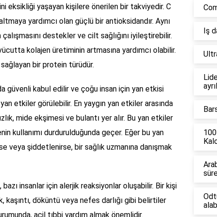
i eksikliği yaşayan kişilere önerilen bir takviyedir. C
Comb
zaltmaya yardımcı olan güçlü bir antioksidandır. Aynı
Iş 
lışmasını destekler ve cilt sağlığını iyileştirebilir.
vücutta kolajen üretiminin artmasına yardımcı olabilir.
Ult
ı sağlayan bir protein türüdür.
Lide
ayrı
a güvenli kabul edilir ve çoğu insan için yan etkisi
 yan etkiler görülebilir. En yaygın yan etkiler arasında
Bar
ızlık, mide ekşimesi ve bulantı yer alır. Bu yan etkiler
enin kullanımı durdurulduğunda geçer. Eğer bu yan
100
Kalo
rse veya şiddetlenirse, bir sağlık uzmanına danışmak
Ara
sür
azı insanlar için alerjik reaksiyonlar oluşabilir. Bir kişi
Odt
k, kaşıntı, döküntü veya nefes darlığı gibi belirtiler
alab
durumunda, acil tıbbi yardım almak önemlidir.