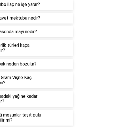
o ilaç ne işe yarar?
davet mektubu nedir?
rasonda mayi nedir?
rlik türleri kaça
lır?
sak neden bozulur?
 Gram Vişne Kaç
ri?
badaki yağ ne kadar
er?
ü mezunlar taşıt pulu
ilir mi?