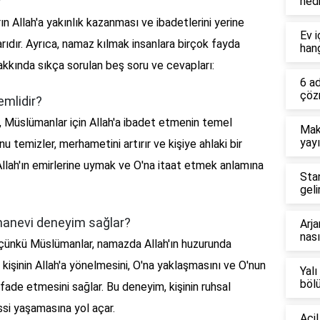
?
nedi
 Allah'a yakınlık kazanması ve ibadetlerini yerine
Ev i
rıdır. Ayrıca, namaz kılmak insanlara birçok fayda
hang
akkında sıkça sorulan beş soru ve cevapları:
6 a
çöz
mlidir?
z, Müslümanlar için Allah'a ibadet etmenin temel
Mak
yayı
nu temizler, merhametini artırır ve kişiye ahlaki bir
 Allah'ın emirlerine uymak ve O'na itaat etmek anlamına
Sta
geli
manevi deneyim sağlar?
Arja
nası
çünkü Müslümanlar, namazda Allah'ın huzurunda
 kişinin Allah'a yönelmesini, O'na yaklaşmasını ve O'nun
Yalı
böl
ifade etmesini sağlar. Bu deneyim, kişinin ruhsal
issi yaşamasına yol açar.
Acil