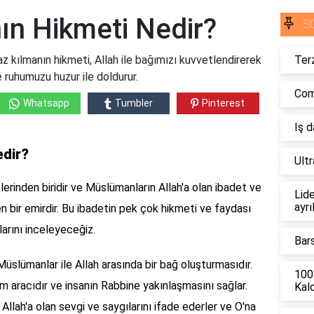
n Hikmeti Nedir?
S
kılmanın hikmeti, Allah ile bağımızı kuvvetlendirerek
Terz
 ruhumuzu huzur ile doldurur.
Comb
Whatsapp
Tumbler
Pinterest
Iş 
edir?
Ult
erinden biridir ve Müslümanların Allah'a olan ibadet ve
Lide
ayrı
ilen bir emirdir. Bu ibadetin pek çok hikmeti ve faydası
arını inceleyeceğiz.
Bar
Müslümanlar ile Allah arasında bir bağ oluşturmasıdır.
100
şim aracıdır ve insanın Rabbine yakınlaşmasını sağlar.
Kalo
llah'a olan sevgi ve saygılarını ifade ederler ve O'na