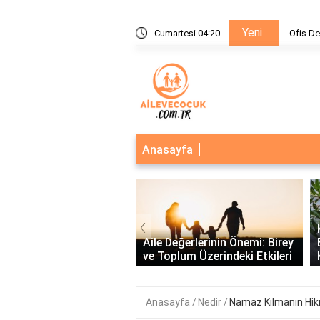
Yeni
kabağı nasıl verilir?
Cumartesi 04:20
Ofis De
Anasayfa
‹
inamikleri ve İlişkiler:
lı İletişim ve Bağların
Aile Değerlerinin Önemi: Birey
dirilmes..
ve Toplum Üzerindeki Etkileri
Anasayfa
Nedir
Namaz Kılmanın Hik