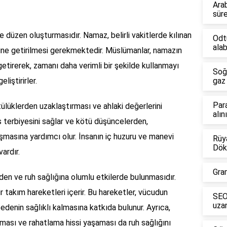
Ara
sür
ve düzen oluşturmasıdır. Namaz, belirli vakitlerde kılınan
Odt
alab
erine getirilmesi gerekmektedir. Müslümanlar, namazın
e getirerek, zamanı daha verimli bir şekilde kullanmayı
Soğ
eliştirirler.
gaz 
Par
lüklerden uzaklaştırması ve ahlaki değerlerini
alın
s terbiyesini sağlar ve kötü düşüncelerden,
şmasına yardımcı olur. İnsanın iç huzuru ve manevi
Rüya
Dök
ardır.
Gra
en ve ruh sağlığına olumlu etkilerde bulunmasıdır.
ir takım hareketleri içerir. Bu hareketler, vücudun
SEO 
uzan
denin sağlıklı kalmasına katkıda bulunur. Ayrıca,
lması ve rahatlama hissi yaşaması da ruh sağlığını