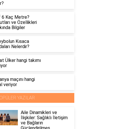
ır?
f 6 Kaç Metre?
tları ve Özellikleri
ında Bilgiler
eybolun Kısaca
aları Nelerdir?
at Ülker hangi takımı
uyor
anya maçını hangi
l veriyor
OPÜLER YAZILAR
Aile Dinamikleri ve
İlişkiler: Sağlıklı İletişim
ve Bağların
Güçlendirilmes..