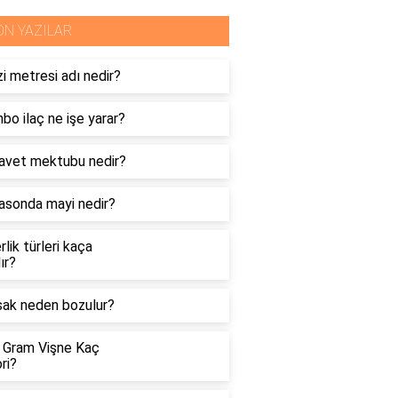
ON YAZILAR
i metresi adı nedir?
o ilaç ne işe yarar?
davet mektubu nedir?
rasonda mayi nedir?
rlik türleri kaça
lır?
sak neden bozulur?
 Gram Vişne Kaç
ri?