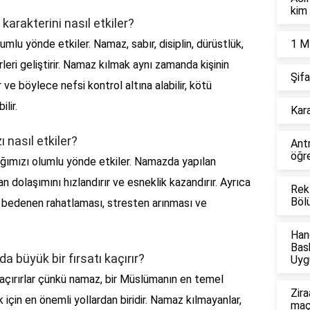
kim 
arakterini nasıl etkiler?
umlu yönde etkiler. Namaz, sabır, disiplin, dürüstlük,
1 M
eri geliştirir. Namaz kılmak aynı zamanda kişinin
Şifa
ve böylece nefsi kontrol altına alabilir, kötü
lir.
Kara
nasıl etkiler?
Ant
öğre
ığımızı olumlu yönde etkiler. Namazda yapılan
kan dolaşımını hızlandırır ve esneklik kazandırır. Ayrıca
Rek
Böl
 bedenen rahatlaması, stresten arınması ve
Han
Bas
 büyük bir fırsatı kaçırır?
Uyg
kaçırırlar çünkü namaz, bir Müslümanın en temel
Zira
 için en önemli yollardan biridir. Namaz kılmayanlar,
maçl