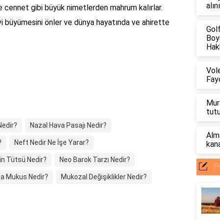
alın
ve cennet gibi büyük nimetlerden mahrum kalırlar.
i büyümesini önler ve dünya hayatında ve ahirette
Gol
Boyu
Hakk
Vol
Fayd
Mur
tut
Nedir?
Nazal Hava Pasajı Nedir?
Alm
?
Neft Nedir Ne İşe Yarar?
kana
in Tütsü Nedir?
Neo Barok Tarzı Nedir?
P
a Mukus Nedir?
Mukozal Değişiklikler Nedir?