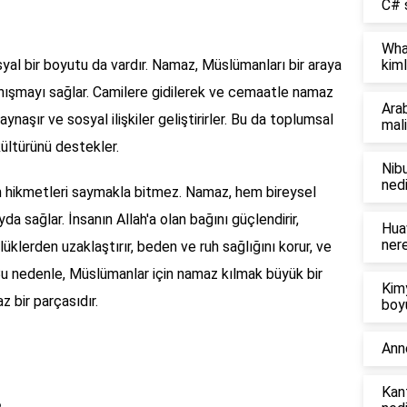
C# s
Wha
al bir boyutu da vardır. Namaz, Müslümanları bir araya
kiml
yanışmayı sağlar. Camilere gidilerek ve cemaatle namaz
Ara
 kaynaşır ve sosyal ilişkiler geliştirirler. Bu da toplumsal
mali
kültürünü destekler.
Nibu
nedi
 hikmetleri saymakla bitmez. Namaz, hem bireysel
 sağlar. İnsanın Allah'a olan bağını güçlendirir,
Hua
ner
ötülüklerden uzaklaştırır, beden ve ruh sağlığını korur, ve
u nedenle, Müslümanlar için namaz kılmak büyük bir
Kim
z bir parçasıdır.
boy
Ann
Kant