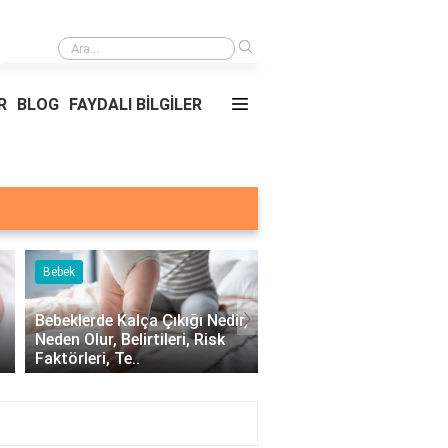
›
Nmt Tedavisi Nedir?
R
BLOG
FAYDALI BİLGİLER
Bebek
Bebek
›
Bebeklerde Kalça Çıkığı Nedir,
Yeni Doğan Bebek Bakı
Neden Olur, Belirtileri, Risk
Dikkat Edilmesi Gereken
Faktörleri, Te..
Nelerdir?