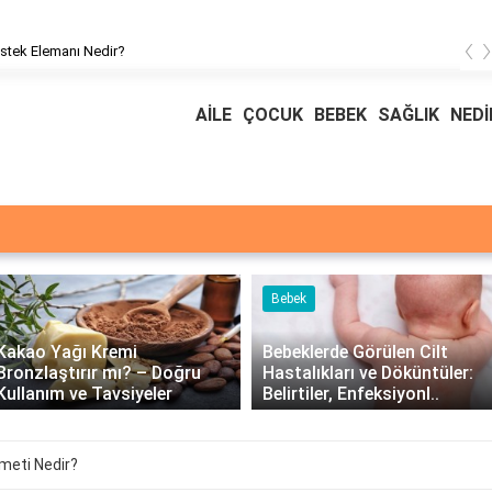
‹
stek Elemanı Nedir?
AİLE
ÇOCUK
BEBEK
SAĞLIK
NEDİ
Bebek
Kakao Yağı Kremi
Bebeklerde Görülen Cilt
Bronzlaştırır mı? – Doğru
Hastalıkları ve Döküntüler:
Kullanım ve Tavsiyeler
Belirtiler, Enfeksiyonl..
meti Nedir?