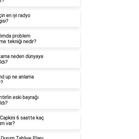
r?
çin en iyi radyo
isi?
dımda problem
me tekniği nedir?
arna neden dünyaya
ldı?
nd up ne anlama
r?
ntin'in eski bayrağı
ldı?
 Capkini 6 saatte kaç
üm var?
 Durum Tahliye Planı