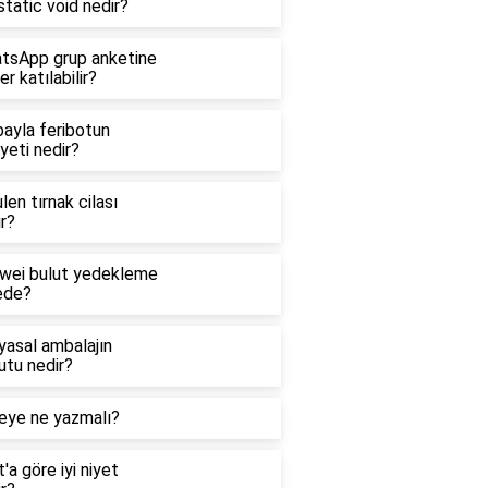
tatic void nedir?
tsApp grup anketine
er katılabilir?
bayla feribotun
yeti nedir?
len tırnak cilası
r?
wei bulut yedekleme
ede?
yasal ambalajın
utu nedir?
eye ne yazmalı?
'a göre iyi niyet