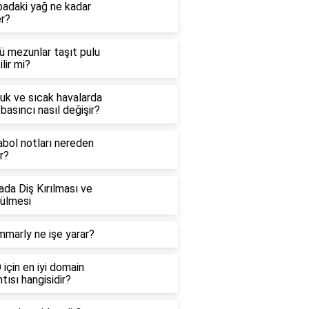
badaki yağ ne kadar
er?
ü mezunlar taşıt pulu
ilir mi?
uk ve sıcak havalarda
basıncı nasıl değişir?
abol notları nereden
ır?
da Diş Kırılması ve
ülmesi
mmarly ne işe yarar?
için en iyi domain
tısı hangisidir?