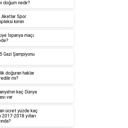
yi doğum nedir?
 Akatlar Spor
pleksi kimin
kiye İspanya maçı
ede?
5 Gazi Şampiyonu
lik doğuran haklar
edilir mi?
anya'nın kaç Dünya
ası var
ari ücret yüzde kaç
ı 2017-2018 yılları
sında?