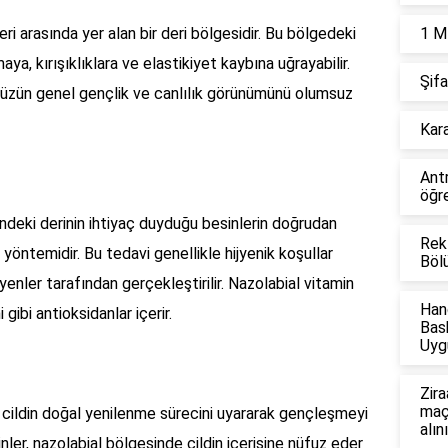
ri arasında yer alan bir deri bölgesidir. Bu bölgedeki
1 M
aya, kırışıklıklara ve elastikiyet kaybına uğrayabilir.
Şifa
 yüzün genel gençlik ve canlılık görünümünü olumsuz
Kara
Ant
öğre
indeki derinin ihtiyaç duyduğu besinlerin doğrudan
Rek
 yöntemidir. Bu tedavi genellikle hijyenik koşullar
Böl
enler tarafından gerçekleştirilir. Nazolabial vitamin
Han
 gibi antioksidanlar içerir.
Bas
Uyg
Zira
maçl
, cildin doğal yenilenme sürecini uyararak gençleşmeyi
alın
nler, nazolabial bölgesinde cildin içerisine nüfuz eder