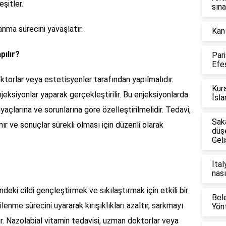
şitler.
sına
anma sürecini yavaşlatır.
Kan
pılır?
Par
Efes
ktorlar veya estetisyenler tarafından yapılmalıdır.
Kura
eksiyonlar yaparak gerçekleştirilir. Bu enjeksiyonlarda
İsla
tiyaçlarına ve sorunlarına göre özelleştirilmelidir. Tedavi,
Sak
ır ve sonuçlar sürekli olması için düzenli olarak
düş
Geli
İtal
nası
deki cildi gençleştirmek ve sıkılaştırmak için etkili bir
Bel
lenme sürecini uyararak kırışıklıkları azaltır, sarkmayı
Yönt
erir. Nazolabial vitamin tedavisi, uzman doktorlar veya