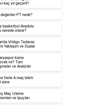
vı kaç yıl geçerli?
 değerleri PT nedir?
is basketbol Anadolu
 nerede izlenir?
n’da Vitiligo Tedavisi:
mi Yaklaşım ve Dualar
aryaspor küme
ecek mi? Tüm
şmeler ve Analizler
ya Serie A maç bileti
l alınır
eş Maç İzleme
emleri ve İpuçları