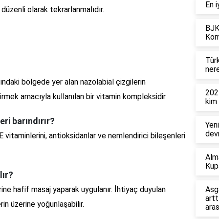
En i
düzenli olarak tekrarlanmalıdır.
BJK
Kom
Tür
ner
ındaki bölgede yer alan nazolabial çizgilerin
202
rmek amacıyla kullanılan bir vitamin kompleksidir.
kim
eri barındırır?
Yeni
devr
E vitaminlerini, antioksidanlar ve nemlendirici bileşenleri
Alm
Kup
lır?
erine hafif masaj yaparak uygulanır. İhtiyaç duyulan
Asg
artt
rin üzerine yoğunlaşabilir.
ara