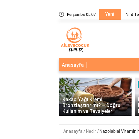
Yeni
nı Nedir?
Perşembe 05:07
Nmt Te
Anasayfa
‹
Kakao Yağı Kremi
eğerlerinin Önemi: Birey
Bronzlaştırır mı? – Doğru
plum Üzerindeki Etkileri
Kullanım ve Tavsiyeler
Anasayfa
Nedir
Nazolabial Vitamin 