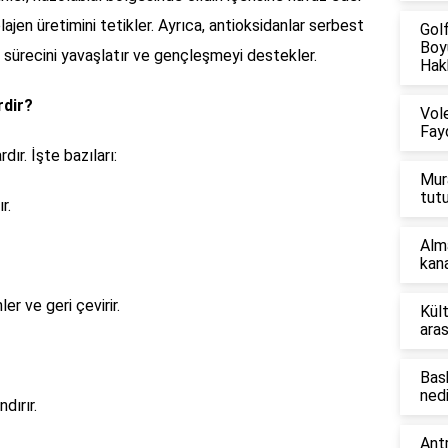
olajen üretimini tetikler. Ayrıca, antioksidanlar serbest
Gol
Boyu
a sürecini yavaşlatır ve gençleşmeyi destekler.
Hakk
rdir?
Vol
Fayd
dır. İşte bazıları:
Mur
tut
r.
Alm
kana
er ve geri çevirir.
Kül
aras
Bas
nedi
dırır.
Ant