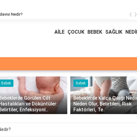
‹
davisi Nedir?
AİLE
ÇOCUK
BEBEK
SAĞLIK
NEDİ
Bebek
Bebek
Bebeklerde Görülen Cilt
Bebeklerde Kalça Çıkığı Nedir
Hastalıkları ve Döküntüler:
Neden Olur, Belirtileri, Risk
Belirtiler, Enfeksiyonl..
Faktörleri, Te..
Nedir?