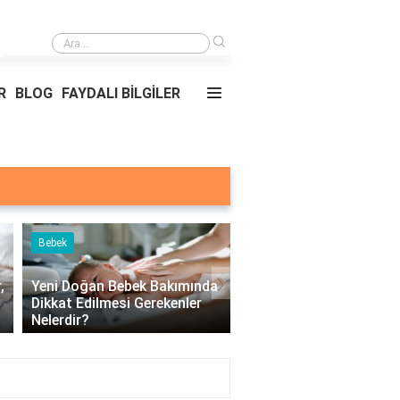
›
Yemekler ve nerede oldukları?
R
BLOG
FAYDALI BİLGİLER
Bebek
Çocuk
›
,
Yeni Doğan Bebek Bakımında
Dikkat Edilmesi Gerekenler
Çocuklarda Üst Solun
Nelerdir?
Yolu Hastalıkları Nelerd