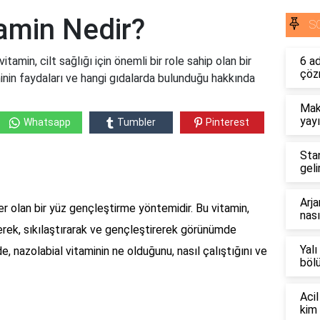
tamin Nedir?
S
tamin, cilt sağlığı için önemli bir role sahip olan bir
6 a
çöz
minin faydaları ve hangi gıdalarda bulunduğu hakkında
Mak
yayı
Whatsapp
Tumbler
Pinterest
Sta
geli
Arja
er olan bir yüz gençleştirme yöntemidir. Bu vitamin,
nası
erek, sıkılaştırarak ve gençleştirerek görünümde
Yalı
e, nazolabial vitaminin ne olduğunu, nasıl çalıştığını ve
böl
Acil
kim 