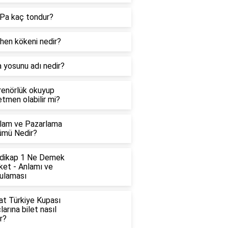
Pa kaç tondur?
hen kökeni nedir?
 yosunu adı nedir?
renörlük okuyup
tmen olabilir mi?
lam ve Pazarlama
ümü Nedir?
dikap 1 Ne Demek
ket - Anlamı ve
ulaması
at Türkiye Kupası
arına bilet nasıl
ır?