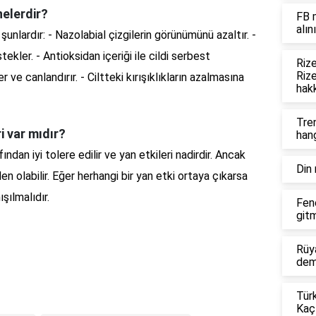
nelerdir?
FB m
alını
şunlardır: - Nazolabial çizgilerin görünümünü azaltır. -
kler. - Antioksidan içeriği ile cildi serbest
Riz
Rize
r ve canlandırır. - Ciltteki kırışıklıkların azalmasına
hakk
Tren
i var mıdır?
han
ından iyi tolere edilir ve yan etkileri nadirdir. Ancak
Din 
den olabilir. Eğer herhangi bir yan etki ortaya çıkarsa
şılmalıdır.
Fen
gitm
Rüya
dem
Tür
Kaç