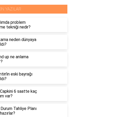
ON YAZILAR
dımda problem
me tekniği nedir?
arna neden dünyaya
ldı?
nd up ne anlama
r?
ntin'in eski bayrağı
ldı?
 Capkini 6 saatte kaç
üm var?
 Durum Tahliye Planı
hazırlar?