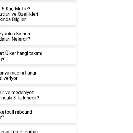
f 6 Kaç Metre?
tları ve Özellikleri
ında Bilgiler
eybolun Kısaca
aları Nelerdir?
at Ülker hangi takımı
uyor
anya maçını hangi
l veriyor
tür ve medeniyet
ındaki 3 fark nedir?
ketball rebound
r?
renör temel eğitim