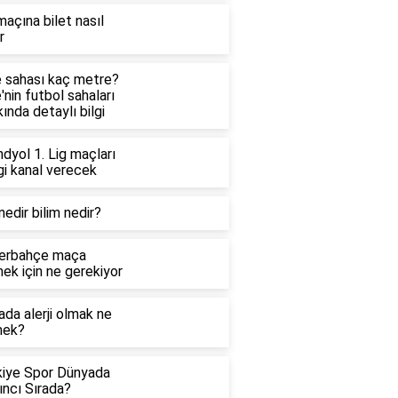
açına bilet nasıl
r
e sahası kaç metre?
'nin futbol sahaları
ında detaylı bilgi
dyol 1. Lig maçları
gi kanal verecek
nedir bilim nedir?
erbahçe maça
ek için ne gerekiyor
da alerji olmak ne
ek?
kiye Spor Dünyada
ıncı Sırada?