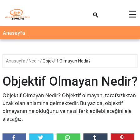
×
☰
AİLE
Anasayfa
ÇOCUK
BEBEK
Anasayfa
Nedir
Objektif Olmayan Nedir?
SAĞLIK
NEDİR
Objektif Olmayan Nedir?
BLOG
Objektif Olmayan Nedir? Objektif olmayan, tarafsızlıktan
FAYDALI
uzak olan anlamına gelmektedir. Bu yazıda, objektif
BİLGİLER
olmayanın ne olduğunu ve nasıl fark edilebileceğini ele
alacağız.
YEMEK
TARİFLERİ