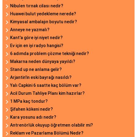
Nibulen tırnak cilası nedir?
Huawei bulut yedekleme nerede?
Kimyasal ambalajın boyutu nedir?
Anneye ne yazmalı?
Kant'a göre iyi niyet nedir?
Ev için en iyi radyo hangisi?
6 adımda problem çözme tekniği nedir?
Makarna neden dünyaya yayıldı?
Stand up ne anlama gelir?
Arjantin'in eski bayrağı nasıldı?
Yalı Capkini 6 saatte kaç bölüm var?
Acil Durum Tahliye Planı kim hazırlar?
1 MPa kaç tondur?
Şifahen kökeni nedir?
Kara yosunu adı nedir?
Antrenörlük okuyup öğretmen olabilir mi?
Reklam ve Pazarlama Bölümü Nedir?