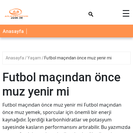
×
☰
AİLE
Anasayfa
ÇOCUK
BEBEK
Anasayfa
Yaşam
Futbol maçından önce muz yenir mi
SAĞLIK
NEDİR
Futbol maçından önce
BLOG
muz yenir mi
FAYDALI
BİLGİLER
Futbol maçından önce muz yenir mi Futbol maçından
önce muz yemek, sporcular için önemli bir enerji
YEMEK
kaynağıdır. İçerdiği karbonhidratlar ve potasyum
TARİFLERİ
sayesinde kasların performansını artırabilir. Bu yazımızda