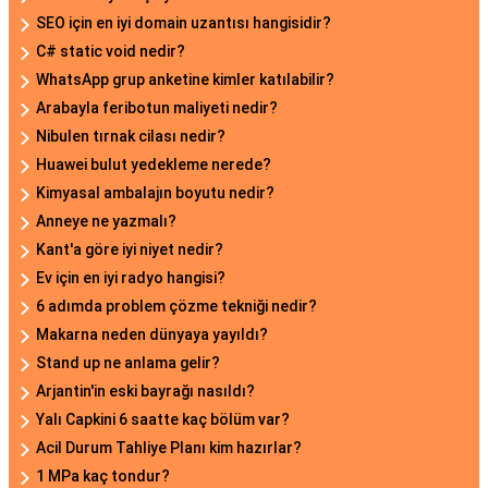
SEO için en iyi domain uzantısı hangisidir?
C# static void nedir?
WhatsApp grup anketine kimler katılabilir?
Arabayla feribotun maliyeti nedir?
Nibulen tırnak cilası nedir?
Huawei bulut yedekleme nerede?
Kimyasal ambalajın boyutu nedir?
Anneye ne yazmalı?
Kant'a göre iyi niyet nedir?
Ev için en iyi radyo hangisi?
6 adımda problem çözme tekniği nedir?
Makarna neden dünyaya yayıldı?
Stand up ne anlama gelir?
Arjantin'in eski bayrağı nasıldı?
Yalı Capkini 6 saatte kaç bölüm var?
Acil Durum Tahliye Planı kim hazırlar?
1 MPa kaç tondur?