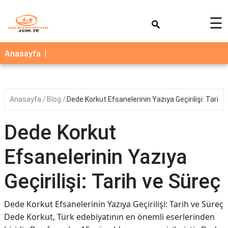
×
☰
AİLE
Anasayfa
ÇOCUK
BEBEK
Anasayfa
Blog
Dede Korkut Efsanelerinin Yazıya Geçirilişi: Tarih 
SAĞLIK
NEDİR
Dede Korkut
BLOG
Efsanelerinin Yazıya
FAYDALI
BİLGİLER
Geçirilişi: Tarih ve Süreç
YEMEK
Dede Korkut Efsanelerinin Yazıya Geçirilişi: Tarih ve Süreç
TARİFLERİ
Dede Korkut, Türk edebiyatının en önemli eserlerinden