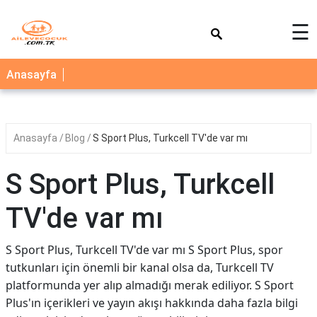
×
☰
AİLE
Anasayfa
ÇOCUK
BEBEK
Anasayfa
Blog
S Sport Plus, Turkcell TV'de var mı
SAĞLIK
NEDİR
S Sport Plus, Turkcell
BLOG
TV'de var mı
FAYDALI
BİLGİLER
S Sport Plus, Turkcell TV'de var mı S Sport Plus, spor
tutkunları için önemli bir kanal olsa da, Turkcell TV
YEMEK
platformunda yer alıp almadığı merak ediliyor. S Sport
TARİFLERİ
Plus'ın içerikleri ve yayın akışı hakkında daha fazla bilgi