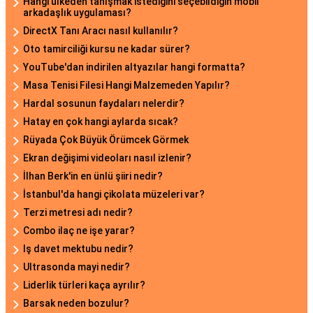
Hangi ülkeden tanışmak istediğini seçebildiğin mobil
arkadaşlık uygulaması?
DirectX Tanı Aracı nasıl kullanılır?
Oto tamirciliği kursu ne kadar sürer?
YouTube'dan indirilen altyazılar hangi formatta?
Masa Tenisi Filesi Hangi Malzemeden Yapılır?
Hardal sosunun faydaları nelerdir?
Hatay en çok hangi aylarda sıcak?
Rüyada Çok Büyük Örümcek Görmek
Ekran değişimi videoları nasıl izlenir?
İlhan Berk'in en ünlü şiiri nedir?
İstanbul'da hangi çikolata müzeleri var?
Terzi metresi adı nedir?
Combo ilaç ne işe yarar?
Iş davet mektubu nedir?
Ultrasonda mayi nedir?
Liderlik türleri kaça ayrılır?
Barsak neden bozulur?