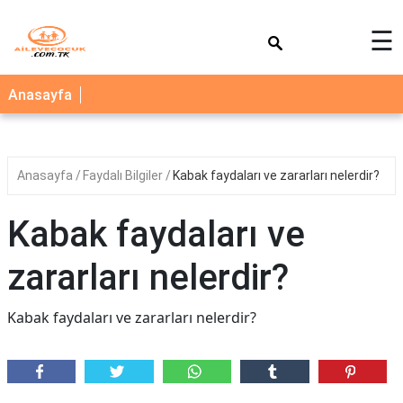
×
☰
AİLE
Anasayfa
ÇOCUK
BEBEK
Anasayfa
Faydalı Bilgiler
Kabak faydaları ve zararları nelerdir?
SAĞLIK
NEDİR
Kabak faydaları ve
BLOG
zararları nelerdir?
FAYDALI
BİLGİLER
Kabak faydaları ve zararları nelerdir?
YEMEK
TARİFLERİ