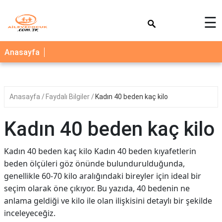
×
☰
AİLE
Anasayfa
ÇOCUK
BEBEK
Anasayfa
Faydalı Bilgiler
Kadın 40 beden kaç kilo
SAĞLIK
NEDİR
Kadın 40 beden kaç kilo
BLOG
Kadın 40 beden kaç kilo Kadın 40 beden kıyafetlerin
FAYDALI
beden ölçüleri göz önünde bulundurulduğunda,
BİLGİLER
genellikle 60-70 kilo aralığındaki bireyler için ideal bir
seçim olarak öne çıkıyor. Bu yazıda, 40 bedenin ne
YEMEK
TARİFLERİ
anlama geldiği ve kilo ile olan ilişkisini detaylı bir şekilde
inceleyeceğiz.