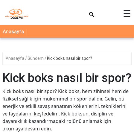
×
☰
AİLE
Anasayfa
ÇOCUK
BEBEK
Anasayfa
Gündem
Kick boks nasıl bir spor?
SAĞLIK
NEDİR
Kick boks nasıl bir spor?
BLOG
Kick boks nasıl bir spor? Kick boks, hem zihinsel hem de
FAYDALI
fiziksel sağlık için mükemmel bir spor dalıdır. Gelin, bu
BİLGİLER
enerjik ve etkili savaş sanatının kökenlerini, tekniklerini
ve faydalarını keşfedelim. Kick boksun, disiplin ve
YEMEK
TARİFLERİ
dayanıklılık kazandırmadaki rolünü anlamak için
okumaya devam edin.