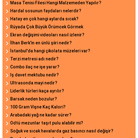
Masa Tenisi Filesi Hangi Malzemeden Yapılır?
Hardal sosunun faydaları nelerdir?
Hatay en çok hangi aylarda sıcak?
Rüyada Çok Büyük Örümcek Görmek
Ekran değişimi videoları nasıl izlenir?
İlhan Berk'in en ünlü şiiri nedir?
İstanbul'da hangi çikolata müzeleri var?
Terzi metresi adı nedir?
Combo ilaç ne işe yarar?
Iş davet mektubu nedir?
Ultrasonda mayi nedir?
Liderlik türleri kaça ayrılır?
Barsak neden bozulur?
100 Gram Vişne Kaç Kalori?
Arabadaki yağ ne kadar sürer?
Odtü mezunlar taşıt pulu alabilir mi?
Soğuk ve sıcak havalarda gaz basıncı nasıl değişir?