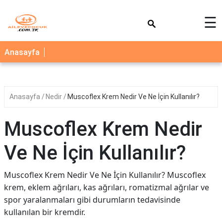
×
☰
AİLE
Anasayfa
ÇOCUK
BEBEK
Anasayfa
Nedir
Muscoflex Krem Nedir Ve Ne İçin Kullanılır?
SAĞLIK
NEDİR
Muscoflex Krem Nedir
BLOG
Ve Ne İçin Kullanılır?
FAYDALI
BİLGİLER
Muscoflex Krem Nedir Ve Ne İçin Kullanılır? Muscoflex
krem, eklem ağrıları, kas ağrıları, romatizmal ağrılar ve
YEMEK
spor yaralanmaları gibi durumların tedavisinde
TARİFLERİ
kullanılan bir kremdir.