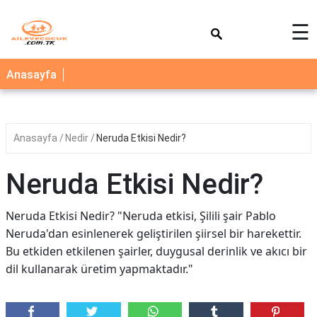
×
☰
AİLE
Anasayfa
ÇOCUK
BEBEK
Anasayfa
Nedir
Neruda Etkisi Nedir?
SAĞLIK
NEDİR
Neruda Etkisi Nedir?
BLOG
Neruda Etkisi Nedir? "Neruda etkisi, Şilili şair Pablo
FAYDALI
Neruda'dan esinlenerek geliştirilen şiirsel bir harekettir.
BİLGİLER
Bu etkiden etkilenen şairler, duygusal derinlik ve akıcı bir
dil kullanarak üretim yapmaktadır."
YEMEK
TARİFLERİ