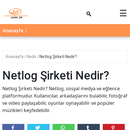
×
☰
AİLE
Anasayfa
ÇOCUK
BEBEK
Anasayfa
Nedir
Netlog Şirketi Nedir?
SAĞLIK
NEDİR
Netlog Şirketi Nedir?
BLOG
Netlog Şirketi Nedir? Netlog, sosyal medya ve eğlence
FAYDALI
platformudur. Kullanıcılar, arkadaşlarını bulabilir, fotoğraf
BİLGİLER
ve video paylaşabilir, oyunlar oynayabilir ve popüler
müzikleri keşfedebilir.
YEMEK
TARİFLERİ