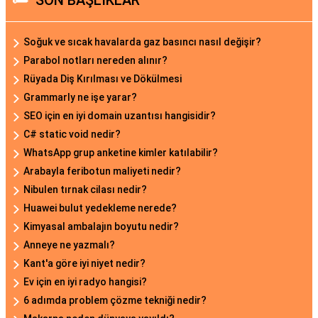
SON BAŞLIKLAR
Soğuk ve sıcak havalarda gaz basıncı nasıl değişir?
Parabol notları nereden alınır?
Rüyada Diş Kırılması ve Dökülmesi
Grammarly ne işe yarar?
SEO için en iyi domain uzantısı hangisidir?
C# static void nedir?
WhatsApp grup anketine kimler katılabilir?
Arabayla feribotun maliyeti nedir?
Nibulen tırnak cilası nedir?
Huawei bulut yedekleme nerede?
Kimyasal ambalajın boyutu nedir?
Anneye ne yazmalı?
Kant'a göre iyi niyet nedir?
Ev için en iyi radyo hangisi?
6 adımda problem çözme tekniği nedir?