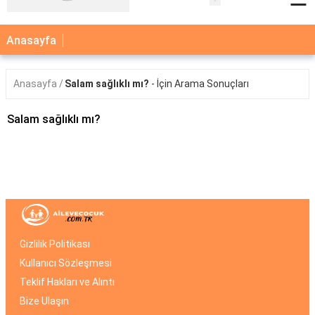
×
Anasayfa
AİLE
Anasayfa
Salam sağlıklı mı?
- İçin Arama Sonuçları
ÇOCUK
BEBEK
Salam sağlıklı mı?
SAĞLIK
NEDİR
BLOG
FAYDALI
BİLGİLER
Gizlilik Politikası
Kullanıcı Sözleşmesi
YEMEK
TARİFLERİ
Teklif Hakları ve Alıntı
Bize Ulaşın