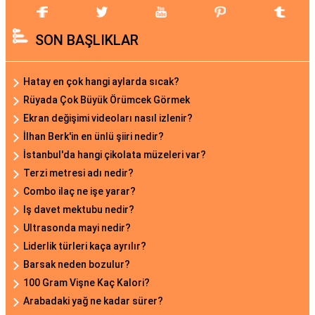
SON BAŞLIKLAR
Hatay en çok hangi aylarda sıcak?
Rüyada Çok Büyük Örümcek Görmek
Ekran değişimi videoları nasıl izlenir?
İlhan Berk'in en ünlü şiiri nedir?
İstanbul'da hangi çikolata müzeleri var?
Terzi metresi adı nedir?
Combo ilaç ne işe yarar?
Iş davet mektubu nedir?
Ultrasonda mayi nedir?
Liderlik türleri kaça ayrılır?
Barsak neden bozulur?
100 Gram Vişne Kaç Kalori?
Arabadaki yağ ne kadar sürer?