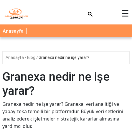
×
☰
AİLE
Anasayfa
ÇOCUK
BEBEK
Anasayfa
Blog
Granexa nedir ne işe yarar?
SAĞLIK
NEDİR
Granexa nedir ne işe
BLOG
yarar?
FAYDALI
BİLGİLER
Granexa nedir ne işe yarar? Granexa, veri analitiği ve
yapay zeka temelli bir platformdur. Büyük veri setlerini
YEMEK
analiz ederek işletmelerin stratejik kararlar almasına
TARİFLERİ
yardımcı olur.