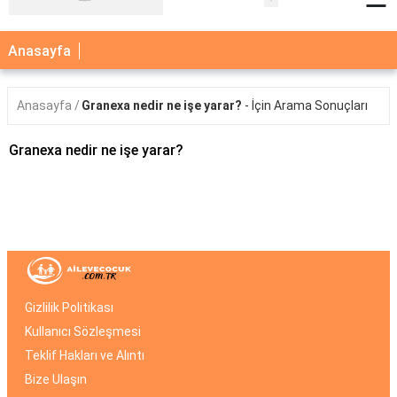
×
Anasayfa
AİLE
Anasayfa
Granexa nedir ne işe yarar?
- İçin Arama Sonuçları
ÇOCUK
BEBEK
Granexa nedir ne işe yarar?
SAĞLIK
NEDİR
BLOG
FAYDALI
BİLGİLER
Gizlilik Politikası
Kullanıcı Sözleşmesi
YEMEK
TARİFLERİ
Teklif Hakları ve Alıntı
Bize Ulaşın