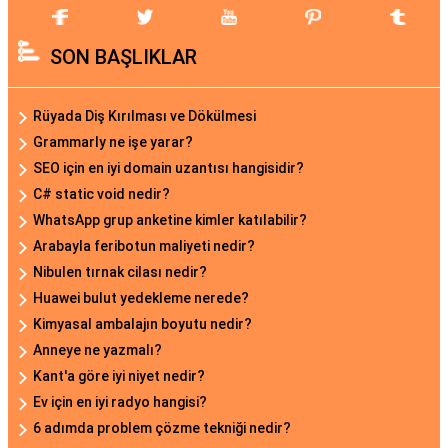
SON BAŞLIKLAR
Rüyada Diş Kırılması ve Dökülmesi
Grammarly ne işe yarar?
SEO için en iyi domain uzantısı hangisidir?
C# static void nedir?
WhatsApp grup anketine kimler katılabilir?
Arabayla feribotun maliyeti nedir?
Nibulen tırnak cilası nedir?
Huawei bulut yedekleme nerede?
Kimyasal ambalajın boyutu nedir?
Anneye ne yazmalı?
Kant'a göre iyi niyet nedir?
Ev için en iyi radyo hangisi?
6 adımda problem çözme tekniği nedir?