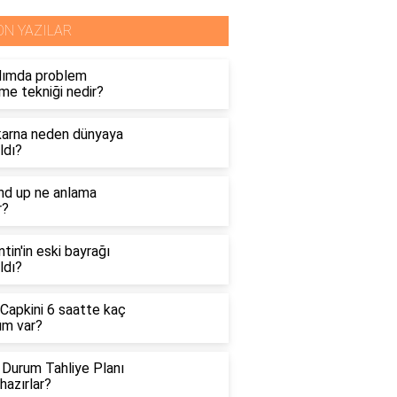
ON YAZILAR
dımda problem
me tekniği nedir?
arna neden dünyaya
ldı?
nd up ne anlama
r?
ntin'in eski bayrağı
ldı?
 Capkini 6 saatte kaç
üm var?
 Durum Tahliye Planı
hazırlar?