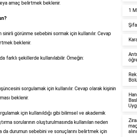
eya amaç belirtmek beklenir.
1 M
un?
Şifa
 sinirli görünme sebebini sormak için kullanılır. Cevap
Kara
irtmek beklenir.
Ant
farklı şekillerde kullanılabilir. Örneğin:
öğre
Rek
Böl
üncesini sorgulamak için kullanılır. Cevap olarak kişinin
Han
ması beklenir.
Bas
Uyg
rgulamak için kullanıldığı gibi bilimsel ve akademik
Zira
aştırma sorularının oluşturulmasında kullanılan neden
maçl
ya da durumun sebebini ve sonuçlarını belirtmek için
alın