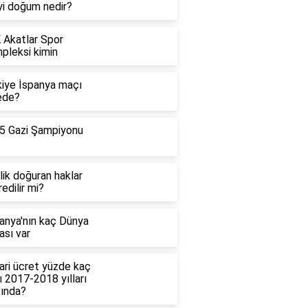
yi doğum nedir?
 Akatlar Spor
pleksi kimin
kiye İspanya maçı
ede?
5 Gazi Şampiyonu
lik doğuran haklar
edilir mi?
anya'nın kaç Dünya
ası var
ari ücret yüzde kaç
ı 2017-2018 yılları
sında?