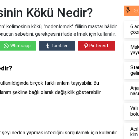
inin Kökü Nedir?
S
 kelimesinin kökü, "nedenlemek" fiilinin mastar hâlidir.
6 a
çöz
nucun sebebini, gerekçesini ifade etmek için kullanılır.
Whatsapp
Tumbler
Pinterest
Mak
yayı
dir?
Sta
geli
llanıldığında birçok farklı anlam taşıyabilir. Bu
Arja
anım şekline bağlı olarak değişiklik gösterebilir.
nası
Yalı
böl
Acil
 şeyi neden yapmak istediğini sorgulamak için kullanılır.
kim 