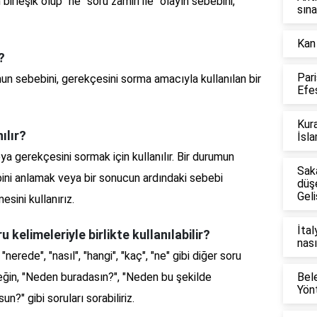
irleşik olup "ne" soru zamiri ile "olayın sebebini,
sına
Kan
?
Par
un sebebini, gerekçesini sorma amacıyla kullanılan bir
Efes
Kura
ılır?
İsla
ya gerekçesini sormak için kullanılır. Bir durumun
Sak
ini anlamak veya bir sonucun ardındaki sebebi
düş
Geli
sini kullanırız.
İtal
kelimeleriyle birlikte kullanılabilir?
nası
nerede", "nasıl", "hangi", "kaç", "ne" gibi diğer soru
 Örneğin, "Neden buradasın?", "Neden bu şekilde
Bel
Yönt
?" gibi soruları sorabiliriz.