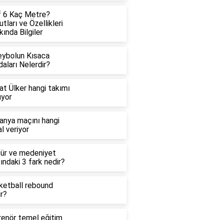
f 6 Kaç Metre?
tları ve Özellikleri
ında Bilgiler
eybolun Kısaca
aları Nelerdir?
at Ülker hangi takımı
uyor
anya maçını hangi
l veriyor
tür ve medeniyet
ındaki 3 fark nedir?
ketball rebound
r?
renör temel eğitim