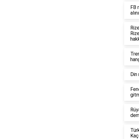
FB m
alını
Riz
Rize
hakk
Tren
han
Din 
Fen
gitm
Rüya
dem
Tür
Kaç