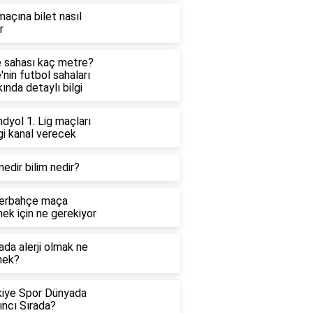
açına bilet nasıl
r
e sahası kaç metre?
'nin futbol sahaları
ında detaylı bilgi
dyol 1. Lig maçları
gi kanal verecek
nedir bilim nedir?
erbahçe maça
ek için ne gerekiyor
da alerji olmak ne
ek?
kiye Spor Dünyada
ıncı Sırada?