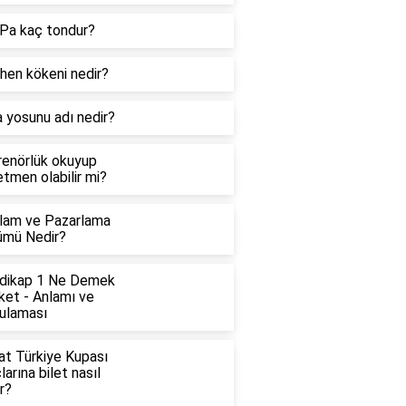
Pa kaç tondur?
hen kökeni nedir?
 yosunu adı nedir?
renörlük okuyup
tmen olabilir mi?
lam ve Pazarlama
ümü Nedir?
dikap 1 Ne Demek
ket - Anlamı ve
ulaması
at Türkiye Kupası
arına bilet nasıl
ır?