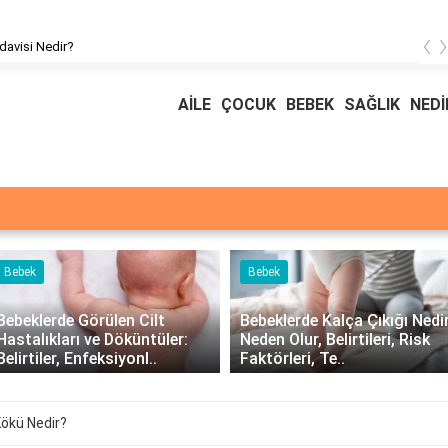
‹
davisi Nedir?
AİLE
ÇOCUK
BEBEK
SAĞLIK
NEDİ
Bebek
Bebek
Bebeklerde Görülen Cilt
Bebeklerde Kalça Çıkığı Nedir
Hastalıkları ve Döküntüler:
Neden Olur, Belirtileri, Risk
Belirtiler, Enfeksiyonl..
Faktörleri, Te..
Kökü Nedir?