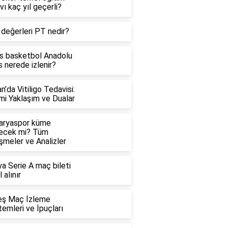
vı kaç yıl geçerli?
 değerleri PT nedir?
is basketbol Anadolu
 nerede izlenir?
n’da Vitiligo Tedavisi:
mi Yaklaşım ve Dualar
aryaspor küme
ecek mi? Tüm
şmeler ve Analizler
ya Serie A maç bileti
l alınır
eş Maç İzleme
emleri ve İpuçları