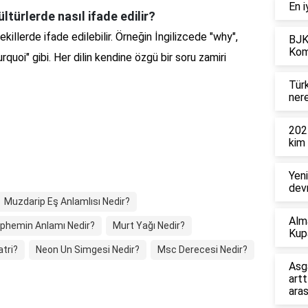
En i
ltürlerde nasıl ifade edilir?
ekillerde ifade edilebilir. Örneğin İngilizcede "why",
BJK
Kom
uoi" gibi. Her dilin kendine özgü bir soru zamiri
Tür
ner
202
kim
Yeni
devr
Muzdarip Eş Anlamlısı Nedir?
Alm
phemin Anlamı Nedir?
Murt Yağı Nedir?
Kup
atri?
Neon Un Simgesi Nedir?
Msc Derecesi Nedir?
Asg
artt
ara