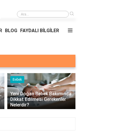
›
Yemekler ve nerede oldukları?
R
BLOG
FAYDALI BİLGİLER
Bebek
Çocuk
›
,
Yeni Doğan Bebek Bakımında
Dikkat Edilmesi Gerekenler
Çocuklarda Üst Solun
Nelerdir?
Yolu Hastalıkları Nelerd