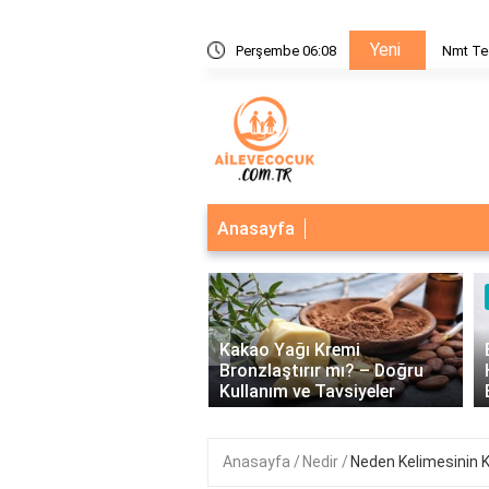
Yeni
nı Nedir?
Perşembe 06:08
Nmt Te
Anasayfa
‹
Kakao Yağı Kremi
eğerlerinin Önemi: Birey
Bronzlaştırır mı? – Doğru
plum Üzerindeki Etkileri
Kullanım ve Tavsiyeler
Anasayfa
Nedir
Neden Kelimesinin 