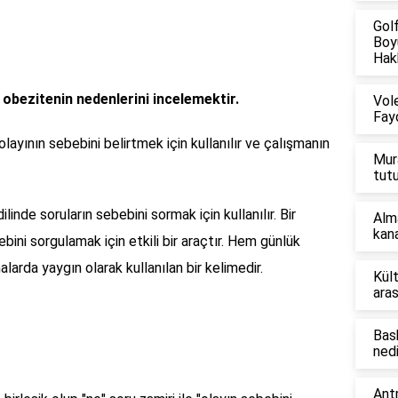
Gol
Boyu
Hakk
obezitenin nedenlerini incelemektir.
Vol
Fayd
ayının sebebini belirtmek için kullanılır ve çalışmanın
Mur
tut
inde soruların sebebini sormak için kullanılır. Bir
Alm
kana
ini sorgulamak için etkili bir araçtır. Hem günlük
arda yaygın olarak kullanılan bir kelimedir.
Kül
aras
Bas
nedi
Ant