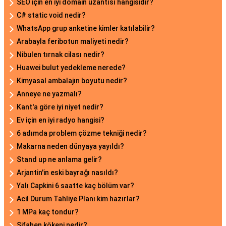
SEO için en iyi domain uzantısı hangisidir?
C# static void nedir?
WhatsApp grup anketine kimler katılabilir?
Arabayla feribotun maliyeti nedir?
Nibulen tırnak cilası nedir?
Huawei bulut yedekleme nerede?
Kimyasal ambalajın boyutu nedir?
Anneye ne yazmalı?
Kant'a göre iyi niyet nedir?
Ev için en iyi radyo hangisi?
6 adımda problem çözme tekniği nedir?
Makarna neden dünyaya yayıldı?
Stand up ne anlama gelir?
Arjantin'in eski bayrağı nasıldı?
Yalı Capkini 6 saatte kaç bölüm var?
Acil Durum Tahliye Planı kim hazırlar?
1 MPa kaç tondur?
Şifahen kökeni nedir?