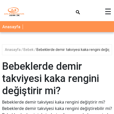
×
☰
AİLE
Anasayfa
ÇOCUK
BEBEK
Anasayfa
Bebek
Bebeklerde demir takviyesi kaka rengini değiştir
SAĞLIK
NEDİR
Bebeklerde demir
BLOG
takviyesi kaka rengini
FAYDALI
BİLGİLER
değiştirir mi?
YEMEK
Bebeklerde demir takviyesi kaka rengini değiştirir mi?
TARİFLERİ
Bebeklerde demir takviyesi kaka rengini değiştirebilir mi?