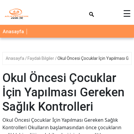
×
☰
AİLE
Anasayfa
ÇOCUK
BEBEK
Anasayfa
Faydalı Bilgiler
Okul Öncesi Çocuklar İçin Yapılması Gere
SAĞLIK
NEDİR
Okul Öncesi Çocuklar
BLOG
İçin Yapılması Gereken
FAYDALI
BİLGİLER
Sağlık Kontrolleri
YEMEK
Okul Öncesi Çocuklar İçin Yapılması Gereken Sağlık
TARİFLERİ
Kontrolleri Okulların başlamasından önce çocukların