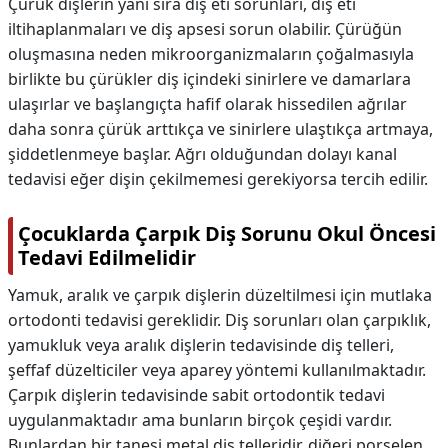
Çürük dişlerin yanı sıra diş eti sorunları, diş eti
iltihaplanmaları ve diş apsesi sorun olabilir. Çürüğün
oluşmasına neden mikroorganizmaların çoğalmasıyla
birlikte bu çürükler diş içindeki sinirlere ve damarlara
ulaşırlar ve başlangıçta hafif olarak hissedilen ağrılar
daha sonra çürük arttıkça ve sinirlere ulaştıkça artmaya,
şiddetlenmeye başlar. Ağrı olduğundan dolayı kanal
tedavisi eğer dişin çekilmemesi gerekiyorsa tercih edilir.
Çocuklarda Çarpık Diş Sorunu Okul Öncesi
Tedavi Edilmelidir
Yamuk, aralık ve çarpık dişlerin düzeltilmesi için mutlaka
ortodonti tedavisi gereklidir. Diş sorunları olan çarpıklık,
yamukluk veya aralık dişlerin tedavisinde diş telleri,
şeffaf düzelticiler veya aparey yöntemi kullanılmaktadır.
Çarpık dişlerin tedavisinde sabit ortodontik tedavi
uygulanmaktadır ama bunların birçok çeşidi vardır.
Bunlardan bir tanesi metal diş telleridir, diğeri porselen