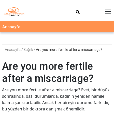
×
☰
AİLE
Anasayfa
ÇOCUK
BEBEK
Anasayfa
Sağlık
Are you more fertile after a miscarriage?
SAĞLIK
NEDİR
Are you more fertile
BLOG
after a miscarriage?
FAYDALI
BİLGİLER
Are you more fertile after a miscarriage? Evet, bir düşük
sonrasında, bazı durumlarda, kadının yeniden hamile
YEMEK
kalma şansı artabilir. Ancak her bireyin durumu farklıdır,
TARİFLERİ
bu yüzden bir doktora danışmak önemlidir.