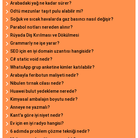
Arabadaki yağ ne kadar sürer?
Odtü mezunlar taşıt pulu alabilir mi?
Soğuk ve sıcak havalarda gaz basıncı nasıl değişir?
Parabol notları nereden alınır?
Rüyada Diş Kırılması ve Dökülmesi
Grammarly ne işe yarar?
SEO için en iyi domain uzantısı hangisidir?
C# static void nedir?
WhatsApp grup anketine kimler katılabilir?
Arabayla feribotun maliyeti nedir?
Nibulen tırnak cilası nedir?
Huawei bulut yedekleme nerede?
Kimyasal ambalajın boyutu nedir?
Anneye ne yazmalı?
Kant'a göre iyi niyet nedir?
Ev için en iyi radyo hangisi?
6 adımda problem çözme tekniği nedir?