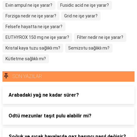
Evin ampul ne işe yarar?
Fusidic acid ne işe yarar?
Forziga nedir ne işe yarar?
Grid ne işe yarar?
Felsefe hayatta ne işe yarar?
EUTHYROX 150 mg ne işe yarar?
Filter nedir ne işe yarar?
Kristal kaya tuzu sağlıklı mı?
Semizotu sağlıklı mı?
Kütletme sağlıklı mı?
SON YAZILAR
Arabadaki yağ ne kadar sürer?
Odtü mezunlar taşıt pulu alabilir mi?
Soğuk ve sıcak havalarda gaz basıncı nasıl değişir?