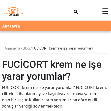
×
☰
AİLE
Anasayfa
ÇOCUK
BEBEK
Anasayfa
Blog
FUCİCORT krem ne işe yarar yorumlar?
SAĞLIK
NEDİR
FUCİCORT krem ne işe
BLOG
yarar yorumlar?
FAYDALI
BİLGİLER
FUCİCORT krem ne işe yarar yorumlar? FUCİCORT krem,
ciltteki iltihaplanmayı ve kaşıntıyı azaltmaya yardımcı
YEMEK
olan bir ilaçtır. Kullanıcıların yorumlarına göre etkili
TARİFLERİ
sonuçlar verdiği söylenmektedir.