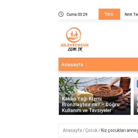
Yeni
nı Nedir?
Cuma 03:30
Nmt Te
Anasayfa
‹
Kakao Yağı Kremi
eğerlerinin Önemi: Birey
Bronzlaştırır mı? – Doğru
plum Üzerindeki Etkileri
Kullanım ve Tavsiyeler
Anasayfa
Çocuk
Kız çocukları anney