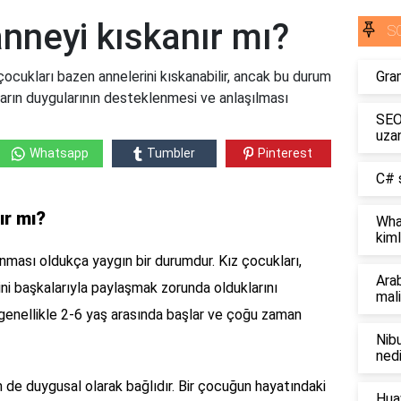
anneyi kıskanır mı?
S
çocukları bazen annelerini kıskanabilir, ancak bu durum
Gra
ların duygularının desteklenmesi ve anlaşılması
SEO 
uzan
Whatsapp
Tumbler
Pinterest
C# s
ır mı?
Wha
kiml
nması oldukça yaygın bir durumdur. Kız çocukları,
Ara
sini başkalarıyla paylaşmak zorunda olduklarını
mali
 genellikle 2-6 yaş arasında başlar ve çoğu zaman
Nibu
nedi
 de duygusal olarak bağlıdır. Bir çocuğun hayatındaki
Hua