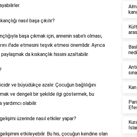
yabilirler.
Alm
kana
kançlığı nasıl başa çıkılır?
Kül
aras
nçlığıyla başa çıkmak için, annenin sabırlı olması,
rını ifade etmesini teşvik etmesi önemlidir. Ayrıca
Bas
nedi
paylaşmak da kıskançlık hissini azaltabilir.
Ant
?
sına
çicidir ve büyüdükçe azalır. Çocuğun bağlılığını
Kan
mak ve dengeli bir şekilde ilgi göstermek, bu
Par
 yardımcı olabilir.
Efes
elişimi üzerinde nasıl etkiler yapar?
Kura
İsla
lişimini etkileyebilir. Bu his, çocuğun kendine olan