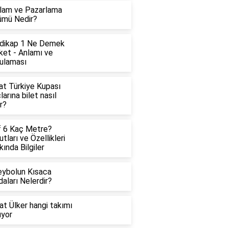
lam ve Pazarlama
ümü Nedir?
dikap 1 Ne Demek
ket - Anlamı ve
ulaması
at Türkiye Kupası
arına bilet nasıl
ır?
f 6 Kaç Metre?
tları ve Özellikleri
ında Bilgiler
eybolun Kısaca
aları Nelerdir?
at Ülker hangi takımı
uyor