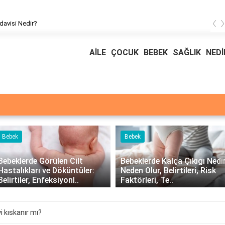
‹
davisi Nedir?
AİLE
ÇOCUK
BEBEK
SAĞLIK
NEDİ
Bebek
Bebek
Bebeklerde Görülen Cilt
Bebeklerde Kalça Çıkığı Nedir
Hastalıkları ve Döküntüler:
Neden Olur, Belirtileri, Risk
Belirtiler, Enfeksiyonl..
Faktörleri, Te..
i kıskanır mı?