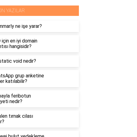
ON YAZILAR
mmarly ne işe yarar?
için en iyi domain
tısı hangisidir?
tatic void nedir?
tsApp grup anketine
er katılabilir?
bayla feribotun
yeti nedir?
len tırnak cilası
r?
wei bulut yedekleme