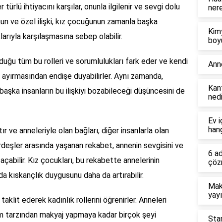
türlü ihtiyacını karşılar, onunla ilgilenir ve sevgi dolu
ner
oğun ve özel ilişki, kız çocuğunun zamanla başka
Kim
larıyla karşılaşmasına sebep olabilir.
boy
nduğu tüm bu rolleri ve sorumlulukları fark eder ve kendi
Ann
 ayırmasından endişe duyabilirler. Aynı zamanda,
Kant
ı başka insanların bu ilişkiyi bozabileceği düşüncesini de
nedi
Ev i
hang
 ve anneleriyle olan bağları, diğer insanlarla olan
 kardeşler arasında yaşanan rekabet, annenin sevgisini ve
6 a
açabilir. Kız çocukları, bu rekabette annelerinin
çöz
a kıskançlık duygusunu daha da artırabilir.
Mak
yayı
aklit ederek kadınlık rollerini öğrenirler. Anneleri
iyim tarzından makyaj yapmaya kadar birçok şeyi
Sta