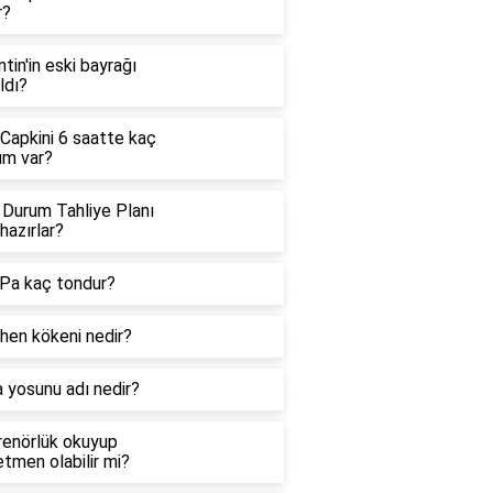
r?
ntin'in eski bayrağı
ldı?
 Capkini 6 saatte kaç
üm var?
 Durum Tahliye Planı
hazırlar?
Pa kaç tondur?
hen kökeni nedir?
 yosunu adı nedir?
renörlük okuyup
tmen olabilir mi?