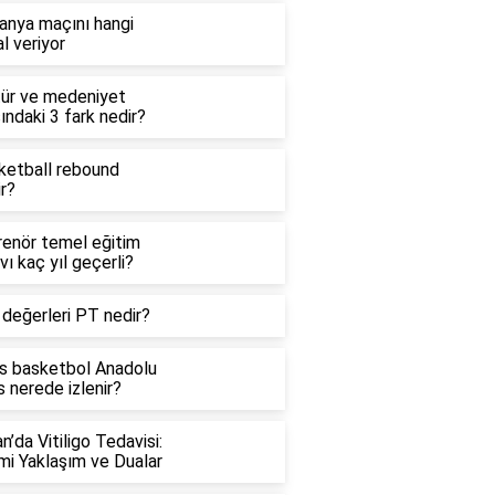
anya maçını hangi
l veriyor
tür ve medeniyet
ındaki 3 fark nedir?
ketball rebound
r?
renör temel eğitim
vı kaç yıl geçerli?
 değerleri PT nedir?
is basketbol Anadolu
 nerede izlenir?
n’da Vitiligo Tedavisi:
mi Yaklaşım ve Dualar