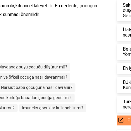
Sak
anma ilişkilerini etkileyebilir. Bu nedenle, çocuğun
düş
ek sunması önemlidir.
Geli
İtal
nası
Bel
Yönt
Maydanoz suyu çocuğu düşürür mü?
En i
ın ve öfkeli çocuğa nasıl davranmalı?
BJK
Kom
Narsist baba çocuğuna nasıl davranır?
ce körlüğü babadan çocuğa geçer mi?
Tür
ner
olur mu?
Imuneks çocuklar kullanabilir mi?
P