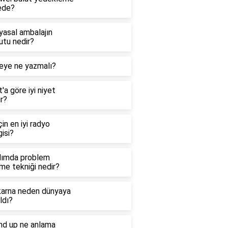
ede?
yasal ambalajın
utu nedir?
eye ne yazmalı?
'a göre iyi niyet
r?
çin en iyi radyo
isi?
dımda problem
me tekniği nedir?
arna neden dünyaya
ldı?
nd up ne anlama