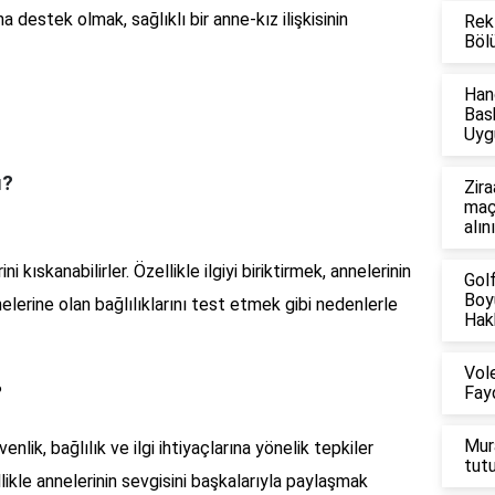
estek olmak, sağlıklı bir anne-kız ilişkisinin
Rek
Böl
Han
Bas
Uyg
ı?
Zira
maçl
alın
i kıskanabilirler. Özellikle ilgiyi biriktirmek, annelerinin
Gol
Boyu
lerine olan bağlılıklarını test etmek gibi nedenlerle
Hakk
Vol
?
Fayd
Mur
enlik, bağlılık ve ilgi ihtiyaçlarına yönelik tepkiler
tut
llikle annelerinin sevgisini başkalarıyla paylaşmak