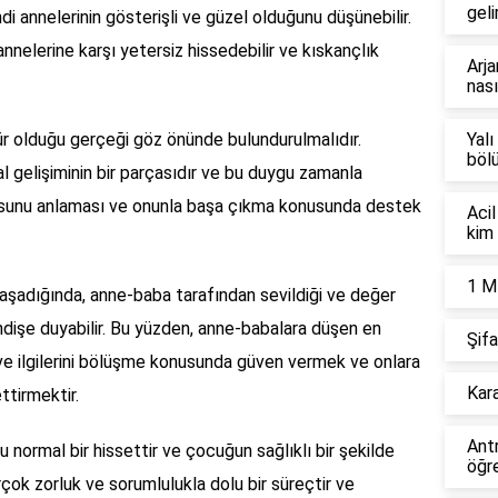
geli
di annelerinin gösterişli ve güzel olduğunu düşünebilir.
annelerine karşı yetersiz hissedebilir ve kıskançlık
Arja
nası
gür olduğu gerçeği göz önünde bulundurulmalıdır.
Yalı
böl
 gelişiminin bir parçasıdır ve bu duygu zamanla
usunu anlaması ve onunla başa çıkma konusunda destek
Acil
kim 
1 M
aşadığında, anne-baba tarafından sevildiği ve değer
ndişe duyabilir. Bu yüzden, anne-babalara düşen en
Şifa
 ve ilgilerini bölüşme konusunda güven vermek ve onlara
Kara
ttirmektir.
Ant
 normal bir hissettir ve çocuğun sağlıklı bir şekilde
öğre
irçok zorluk ve sorumlulukla dolu bir süreçtir ve