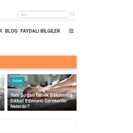
›
Yemekler ve nerede oldukları?
R
BLOG
FAYDALI BİLGİLER
Bebek
Çocuk
›
,
Yeni Doğan Bebek Bakımında
Dikkat Edilmesi Gerekenler
Çocuklarda Üst Solun
Nelerdir?
Yolu Hastalıkları Nelerd