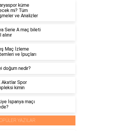
aryaspor küme
ecek mi? Tüm
şmeler ve Analizler
ya Serie A maç bileti
l alınır
eş Maç İzleme
emleri ve İpuçları
yi doğum nedir?
 Akatlar Spor
pleksi kimin
kiye İspanya maçı
ede?
OPÜLER YAZILAR