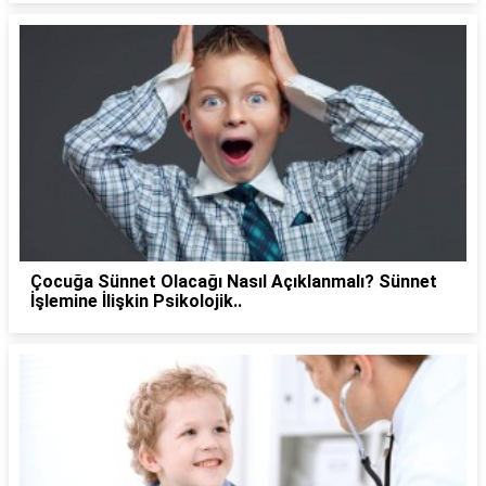
Çocuğa Sünnet Olacağı Nasıl Açıklanmalı? Sünnet
İşlemine İlişkin Psikolojik..