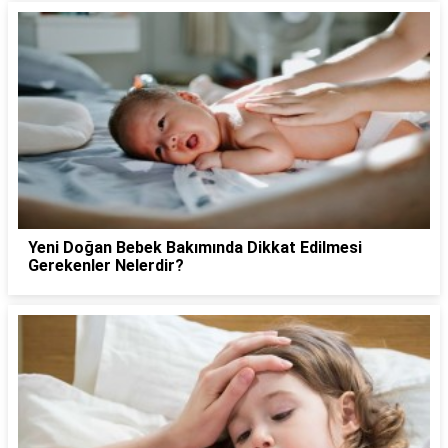
Yeni Doğan Bebek Bakımında Dikkat Edilmesi
Gerekenler Nelerdir?