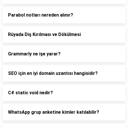
Parabol notları nereden alınır?
Rüyada Diş Kırılması ve Dökülmesi
Grammarly ne işe yarar?
SEO için en iyi domain uzantısı hangisidir?
C# static void nedir?
WhatsApp grup anketine kimler katılabilir?