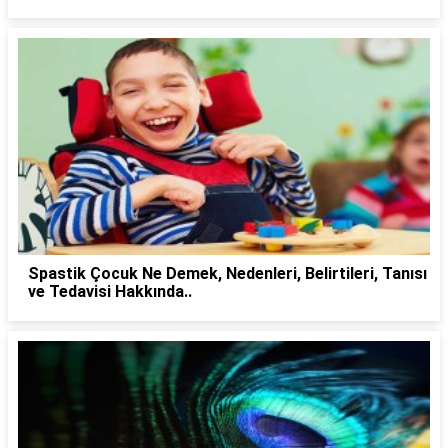
Spastik Çocuk Ne Demek, Nedenleri, Belirtileri, Tanısı
ve Tedavisi Hakkında..