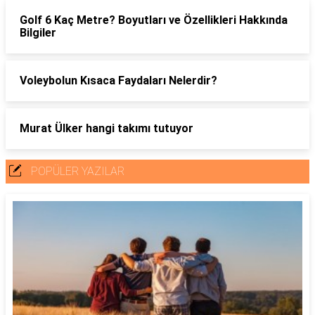
Golf 6 Kaç Metre? Boyutları ve Özellikleri Hakkında
Bilgiler
Voleybolun Kısaca Faydaları Nelerdir?
Murat Ülker hangi takımı tutuyor
POPÜLER YAZILAR