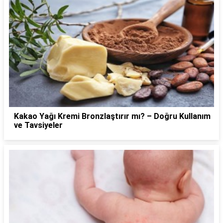
Kakao Yağı Kremi Bronzlaştırır mı? – Doğru Kullanım
ve Tavsiyeler