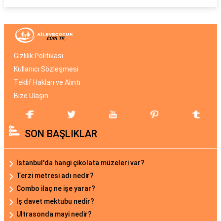
Gizlilik Politikası
Kullanıcı Sözleşmesi
Teklif Hakları ve Alıntı
Bize Ulaşın
SON BAŞLIKLAR
İstanbul'da hangi çikolata müzeleri var?
Terzi metresi adı nedir?
Combo ilaç ne işe yarar?
Iş davet mektubu nedir?
Ultrasonda mayi nedir?