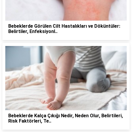
Bebeklerde Görülen Cilt Hastalıkları ve Döküntüler:
Belirtiler, Enfeksiyonl..
Bebeklerde Kalça Çıkığı Nedir, Neden Olur, Belirtileri,
Risk Faktörleri, Te..