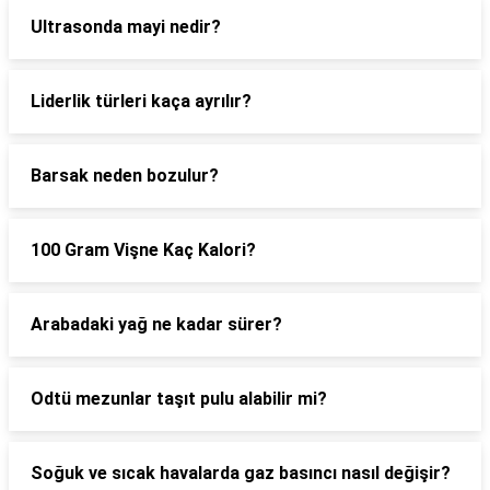
Ultrasonda mayi nedir?
Liderlik türleri kaça ayrılır?
Barsak neden bozulur?
100 Gram Vişne Kaç Kalori?
Arabadaki yağ ne kadar sürer?
Odtü mezunlar taşıt pulu alabilir mi?
Soğuk ve sıcak havalarda gaz basıncı nasıl değişir?