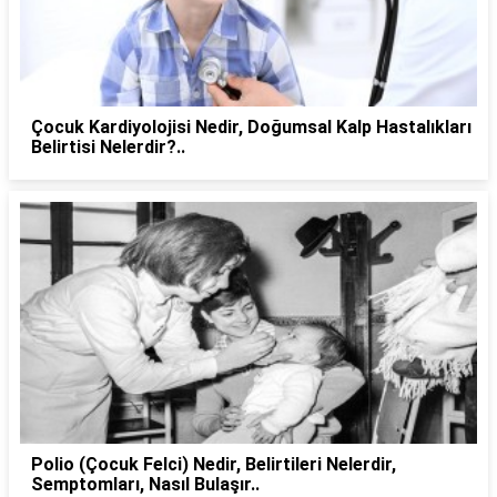
Çocuk Kardiyolojisi Nedir, Doğumsal Kalp Hastalıkları
Belirtisi Nelerdir?..
Polio (Çocuk Felci) Nedir, Belirtileri Nelerdir,
Semptomları, Nasıl Bulaşır..