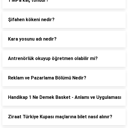
1 MPa kaç tondur?
Şifahen kökeni nedir?
Kara yosunu adı nedir?
Antrenörlük okuyup öğretmen olabilir mi?
Reklam ve Pazarlama Bölümü Nedir?
Handikap 1 Ne Demek Basket - Anlamı ve Uygulaması
Ziraat Türkiye Kupası maçlarına bilet nasıl alınır?