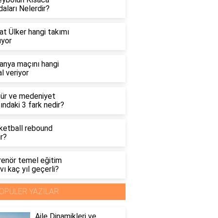
aları Nelerdir?
at Ülker hangi takımı
uyor
anya maçını hangi
l veriyor
tür ve medeniyet
ındaki 3 fark nedir?
ketball rebound
r?
renör temel eğitim
vı kaç yıl geçerli?
OPÜLER YAZILAR
Aile Dinamikleri ve