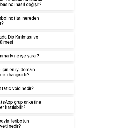
basıncı nasıl değişir?
abol notları nereden
ır?
da Diş Kırılması ve
ülmesi
mmarly ne işe yarar?
için en iyi domain
tısı hangisidir?
tatic void nedir?
tsApp grup anketine
er katılabilir?
bayla feribotun
yeti nedir?