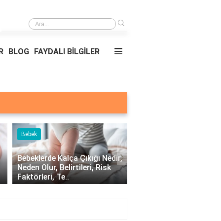
›
Nmt Tedavisi Nedir?
R
BLOG
FAYDALI BİLGİLER
Bebek
Bebek
›
Bebeklerde Kalça Çıkığı Nedir,
Yeni Doğan Bebek Bakı
Neden Olur, Belirtileri, Risk
Dikkat Edilmesi Gereken
Faktörleri, Te..
Nelerdir?