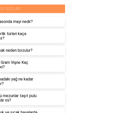
ON YAZILAR
rasonda mayi nedir?
rlik türleri kaça
lır?
sak neden bozulur?
 Gram Vişne Kaç
ri?
badaki yağ ne kadar
er?
ü mezunlar taşıt pulu
ilir mi?
uk ve sıcak havalarda