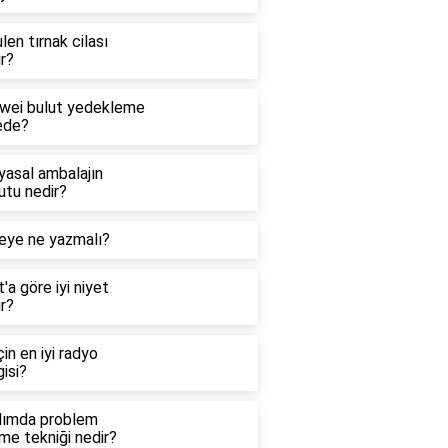
len tırnak cilası
r?
wei bulut yedekleme
ede?
yasal ambalajın
utu nedir?
eye ne yazmalı?
'a göre iyi niyet
r?
çin en iyi radyo
isi?
dımda problem
me tekniği nedir?