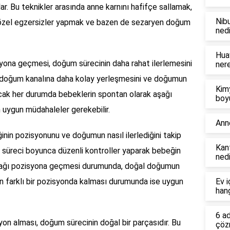
rlar. Bu teknikler arasında anne karnını hafifçe sallamak,
Nibu
 özel egzersizler yapmak ve bazen de sezaryen doğum
nedi
Hua
yona geçmesi, doğum sürecinin daha rahat ilerlemesini
ner
n doğum kanalına daha kolay yerleşmesini ve doğumun
Kim
ncak her durumda bebeklerin spontan olarak aşağı
boy
uygun müdahaleler gerekebilir.
Ann
nin pozisyonunu ve doğumun nasıl ilerlediğini takip
Kant
 süreci boyunca düzenli kontroller yaparak bebeğin
nedi
aşağı pozisyona geçmesi durumunda, doğal doğumun
 farklı bir pozisyonda kalması durumunda ise uygun
Ev i
hang
6 a
on alması, doğum sürecinin doğal bir parçasıdır. Bu
çöz