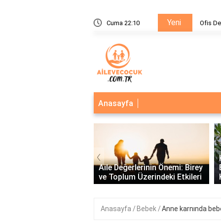
Yeni
kabağı nasıl verilir?
Cuma 22:10
Ofis De
Anasayfa
‹
inamikleri ve İlişkiler:
lı İletişim ve Bağların
Aile Değerlerinin Önemi: Birey
dirilmes..
ve Toplum Üzerindeki Etkileri
Anasayfa
Bebek
Anne karnında beb