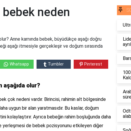
a bebek neden
S
Ult
olur? Anne karnında bebek, büyüdükçe aşağı doğru
Lide
ayrı
beği aşağı itmesiyle gerçekleşir ve doğum sırasında
Bar
Whatsapp
Tumbler
Pinterest
100
Kalo
 aşağıda olur?
Ara
sür
k çok nedeni vardır. Birincisi, rahimin alt bölgesinde
 daha uygun bir alan yaratmasıdır. Bu kaslar, doğum
Odt
alab
ini kolaylaştırır. Ayrıca bebeğin rahim boşluğunda daha
se yerleşmesi de bebek pozisyonunu etkileyen diğer
Soğ