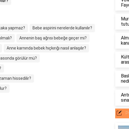
olur?
Fayd
Mur
tut
 kaka yapmaz?
Bebe aspirini nerelerde kullanılır?
Alm
olmalı?
Annenin baş ağrısı bebeğe geçer mi?
kana
Anne karnında bebek hıçkırığı nasıl anlaşılır?
Kül
trasonda görülür mü?
aras
?
Bas
zaman hissedilir?
nedi
lur?
Ant
sına
P