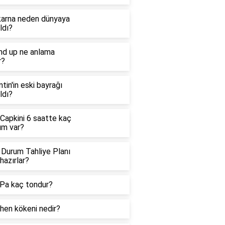
arna neden dünyaya
ldı?
nd up ne anlama
r?
ntin'in eski bayrağı
ldı?
 Capkini 6 saatte kaç
üm var?
 Durum Tahliye Planı
hazırlar?
Pa kaç tondur?
hen kökeni nedir?