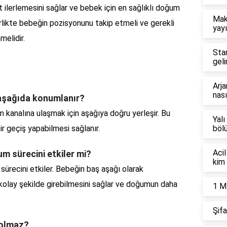
 ilerlemesini sağlar ve bebek için en sağlıklı doğum
Mak
irlikte bebeğin pozisyonunu takip etmeli ve gerekli
yayı
elidir.
Sta
geli
Arja
nası
aşağıda konumlanır?
kanalına ulaşmak için aşağıya doğru yerleşir. Bu
Yalı
r geçiş yapabilmesi sağlanır.
böl
Acil
m sürecini etkiler mi?
kim 
ürecini etkiler. Bebeğin baş aşağı olarak
olay şekilde girebilmesini sağlar ve doğumun daha
1 M
Şifa
 olmaz?