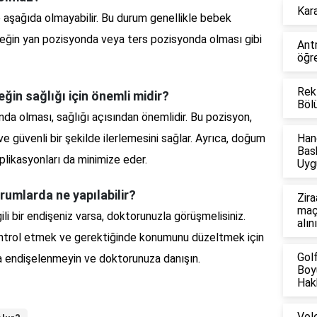
Kara
 aşağıda olmayabilir. Bu durum genellikle bebek
ebeğin yan pozisyonda veya ters pozisyonda olması gibi
Ant
öğre
Rek
ğin sağlığı için önemli midir?
Böl
da olması, sağlığı açısından önemlidir. Bu pozisyon,
 güvenli bir şekilde ilerlemesini sağlar. Ayrıca, doğum
Han
Bas
likasyonları da minimize eder.
Uyg
rumlarda ne yapılabilir?
Zira
maçl
li bir endişeniz varsa, doktorunuzla görüşmelisiniz.
alın
ntrol etmek ve gerektiğinde konumunu düzeltmek için
Gol
a endişelenmeyin ve doktorunuza danışın.
Boyu
Hakk
Vol