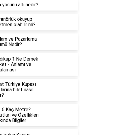
 yosunu adı nedir?
renörlük okuyup
tmen olabilir mi?
lam ve Pazarlama
ümü Nedir?
dikap 1 Ne Demek
ket - Anlamı ve
ulaması
at Türkiye Kupası
arına bilet nasıl
ır?
f 6 Kaç Metre?
tları ve Özellikleri
ında Bilgiler
eybolun Kısaca