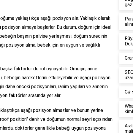
gaz 
doğuma yaklaştıkça aşağı pozisyon alır. Yaklaşık olarak
Par
alın
 pozisyon almaya başlarlar. Bu durum, doğum için ideal
ü bebeğin başının pelvise yerleşmesi, doğum sürecinin
Rüya
Dök
ağı pozisyon alma, bebek için en uygun ve sağlıklı
Gra
aşka faktörler de rol oynayabilir. Örneğin, anne
SEO 
 bebeğin hareketlerini etkileyebilir ve aşağı pozisyon
uzan
ğin daha önceki pozisyonları, rahim yapıları ve annenin
C# s
n faktörler arasında yer alır.
Wha
klaştıkça aşağı pozisyon almazlar ve bunun yerine
kiml
unroof position" denir ve doğumun normal seyri açısından
Ara
rumlarda, doktorlar genellikle bebeği uygun pozisyona
mali