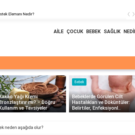
‹
stek Elemanı Nedir?
AİLE
ÇOCUK
BEBEK
SAĞLIK
NEDİ
Bebek
Kakao Yağı Kremi
Bebeklerde Görülen Cilt
Bronzlaştırır mı? – Doğru
Hastalıkları ve Döküntüler:
Kullanım ve Tavsiyeler
Belirtiler, Enfeksiyonl..
ek neden aşağıda olur?