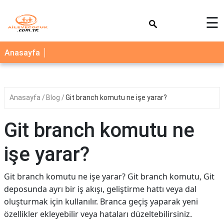
×
☰
AİLE
Anasayfa
ÇOCUK
BEBEK
Anasayfa
Blog
Git branch komutu ne işe yarar?
SAĞLIK
NEDİR
Git branch komutu ne
BLOG
işe yarar?
FAYDALI
BİLGİLER
Git branch komutu ne işe yarar? Git branch komutu, Git
deposunda ayrı bir iş akışı, geliştirme hattı veya dal
YEMEK
oluşturmak için kullanılır. Branca geçiş yaparak yeni
TARİFLERİ
özellikler ekleyebilir veya hataları düzeltebilirsiniz.