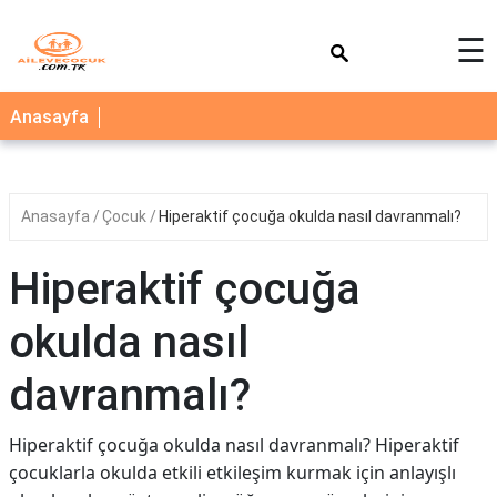
×
☰
AİLE
Anasayfa
ÇOCUK
BEBEK
Anasayfa
Çocuk
Hiperaktif çocuğa okulda nasıl davranmalı?
SAĞLIK
NEDİR
Hiperaktif çocuğa
BLOG
okulda nasıl
FAYDALI
BİLGİLER
davranmalı?
YEMEK
Hiperaktif çocuğa okulda nasıl davranmalı? Hiperaktif
TARİFLERİ
çocuklarla okulda etkili etkileşim kurmak için anlayışlı