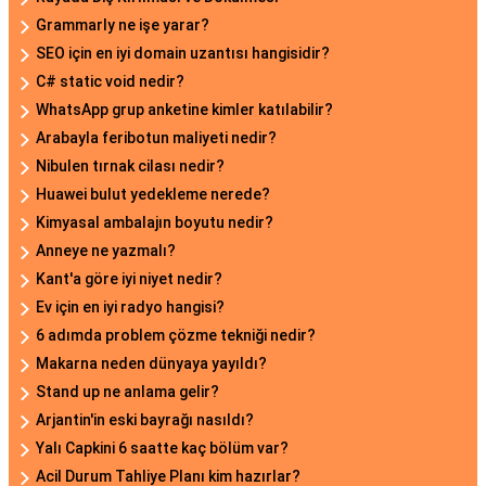
Grammarly ne işe yarar?
SEO için en iyi domain uzantısı hangisidir?
C# static void nedir?
WhatsApp grup anketine kimler katılabilir?
Arabayla feribotun maliyeti nedir?
Nibulen tırnak cilası nedir?
Huawei bulut yedekleme nerede?
Kimyasal ambalajın boyutu nedir?
Anneye ne yazmalı?
Kant'a göre iyi niyet nedir?
Ev için en iyi radyo hangisi?
6 adımda problem çözme tekniği nedir?
Makarna neden dünyaya yayıldı?
Stand up ne anlama gelir?
Arjantin'in eski bayrağı nasıldı?
Yalı Capkini 6 saatte kaç bölüm var?
Acil Durum Tahliye Planı kim hazırlar?