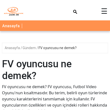
×
☰
AİLE
Anasayfa
ÇOCUK
BEBEK
Anasayfa
Gündem
FV oyuncusu ne demek?
SAĞLIK
NEDİR
FV oyuncusu ne
BLOG
demek?
FAYDALI
BİLGİLER
FV oyuncusu ne demek? FV oyuncusu, Futbol Video
Oyunu'nun kısaltmasıdır. Bu terim, belirli oyun türlerinde
YEMEK
oyuncu karakterlerini tanımlamak için kullanılır. FV
TARİFLERİ
oyuncularının özellikleri ve oyun içindeki rolleri hakkında