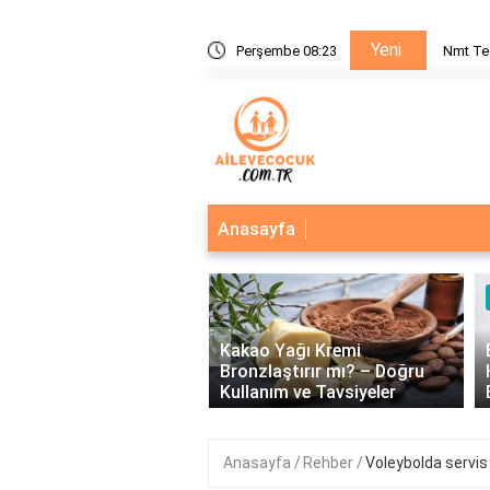
Yeni
nı Nedir?
Perşembe 08:23
Nmt Te
Anasayfa
‹
Kakao Yağı Kremi
eğerlerinin Önemi: Birey
Bronzlaştırır mı? – Doğru
plum Üzerindeki Etkileri
Kullanım ve Tavsiyeler
Anasayfa
Rehber
Voleybolda servi