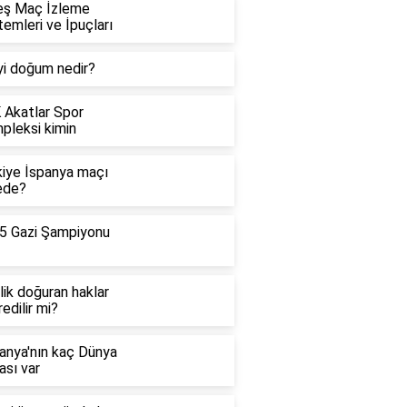
eş Maç İzleme
emleri ve İpuçları
yi doğum nedir?
 Akatlar Spor
pleksi kimin
kiye İspanya maçı
ede?
5 Gazi Şampiyonu
lik doğuran haklar
edilir mi?
anya'nın kaç Dünya
ası var