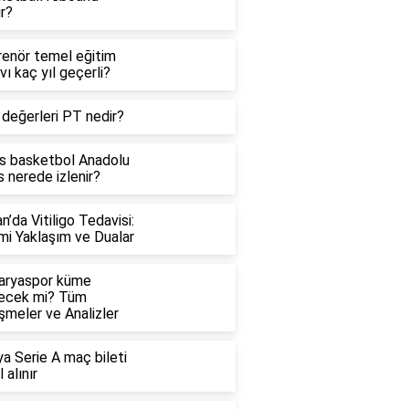
r?
renör temel eğitim
vı kaç yıl geçerli?
 değerleri PT nedir?
is basketbol Anadolu
 nerede izlenir?
n’da Vitiligo Tedavisi:
mi Yaklaşım ve Dualar
aryaspor küme
ecek mi? Tüm
şmeler ve Analizler
ya Serie A maç bileti
l alınır