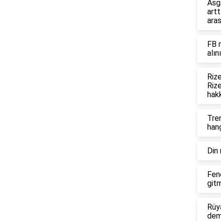
Asg
artt
ara
FB m
alını
Riz
Rize
hakk
Tren
han
Din 
Fen
gitm
Rüya
dem