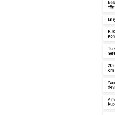
Bel
Yönt
En i
BJK
Kom
Tür
ner
202
kim
Yeni
devr
Alm
Kup