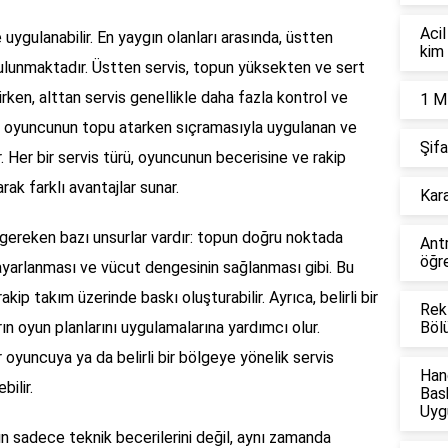
Acil
 uygulanabilir. En yaygın olanları arasında, üstten
kim 
 bulunmaktadır. Üstten servis, topun yüksekten ve sert
irken, alttan servis genellikle daha fazla kontrol ve
1 M
se, oyuncunun topu atarken sıçramasıyla uygulanan ve
Şifa
tir. Her bir servis türü, oyuncunun becerisine ve rakip
rak farklı avantajlar sunar.
Kara
i gereken bazı unsurlar vardır: topun doğru noktada
Ant
öğre
yarlanması ve vücut dengesinin sağlanması gibi. Bu
 rakip takım üzerinde baskı oluşturabilir. Ayrıca, belirli bir
Rek
ın oyun planlarını uygulamalarına yardımcı olur.
Böl
r oyuncuya ya da belirli bir bölgeye yönelik servis
Han
ilir.
Bas
Uyg
n sadece teknik becerilerini değil, aynı zamanda