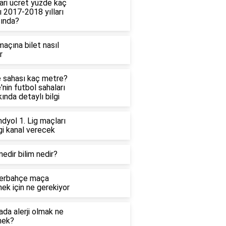
ari ücret yüzde kaç
ı 2017-2018 yılları
sında?
açına bilet nasıl
r
e sahası kaç metre?
'nin futbol sahaları
ında detaylı bilgi
dyol 1. Lig maçları
gi kanal verecek
nedir bilim nedir?
erbahçe maça
ek için ne gerekiyor
da alerji olmak ne
ek?