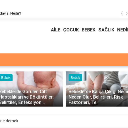
‹
davisi Nedir?
AİLE
ÇOCUK
BEBEK
SAĞLIK
NEDİ
Bebek
Bebek
Bebeklerde Görülen Cilt
Bebeklerde Kalça Çıkığı Nedir
Hastalıkları ve Döküntüler:
Neden Olur, Belirtileri, Risk
Belirtiler, Enfeksiyonl..
Faktörleri, Te..
s ne demek