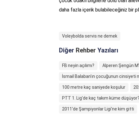
çocuk odaklı bilgilerle dolu olan ai
daha fazla içerik bulabileceğiniz bir
Voleybolda servis ne demek
Diğer
Rehber
Yazıları
FB neyin açılımı?
Alperen Şengün M
İsmail Balaban'ın çocuğunun cinsiyeti n
100 metre kaç saniyede koşulur
20
PTT 1. Lig'de kaç takım küme düşüyor
2011'de Şampiyonlar Ligi'ne kim gitti