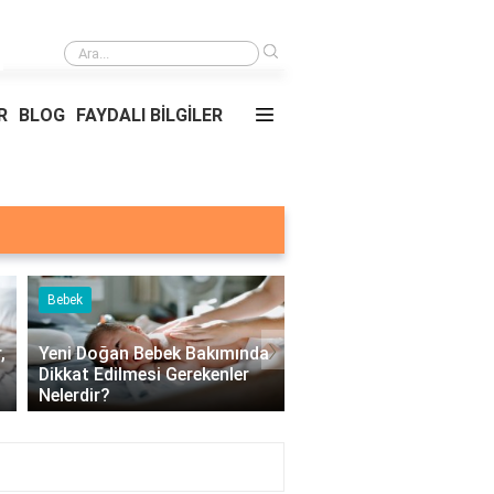
›
Yemekler ve nerede oldukları?
R
BLOG
FAYDALI BİLGİLER
Bebek
Çocuk
›
,
Yeni Doğan Bebek Bakımında
Dikkat Edilmesi Gerekenler
Çocuklarda Üst Solun
Nelerdir?
Yolu Hastalıkları Nelerd