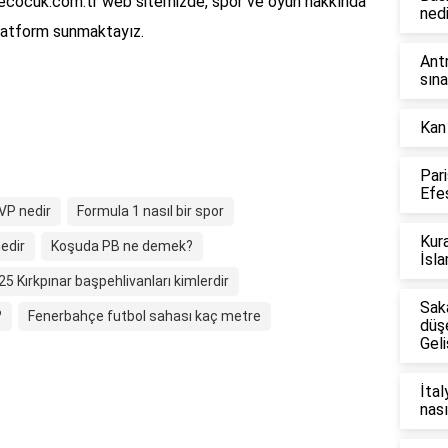
levecocuk.com.tr web sitemizde, spor ve oyun hakkında
nedi
 platform sunmaktayız.
Ant
sına
Kan
Par
Efes
VP nedir
Formula 1 nasıl bir spor
Kura
edir
Koşuda PB ne demek?
İsla
25 Kırkpınar başpehlivanları kimlerdir
Sak
?
Fenerbahçe futbol sahası kaç metre
düş
Geli
İtal
nası