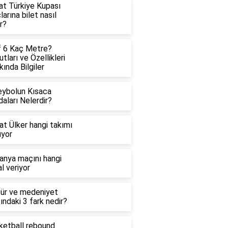
at Türkiye Kupası
arına bilet nasıl
ır?
f 6 Kaç Metre?
tları ve Özellikleri
ında Bilgiler
eybolun Kısaca
aları Nelerdir?
at Ülker hangi takımı
uyor
anya maçını hangi
l veriyor
tür ve medeniyet
ındaki 3 fark nedir?
ketball rebound