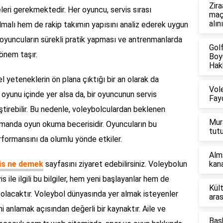
Zira
meleri gerekmektedir. Her oyuncu, servis sırası
maçl
alın
olmalı hem de rakip takımın yapısını analiz ederek uygun
, oyuncuların sürekli pratik yapması ve antrenmanlarda
Gol
 önem taşır.
Boyu
Hakk
el yeteneklerin ön plana çıktığı bir an olarak da
Vol
m oyunu içinde yer alsa da, bir oyuncunun servis
Fayd
iştirebilir. Bu nedenle, voleybolculardan beklenen
Mur
zamanda oyun okuma becerisidir. Oyuncuların bu
tut
erformansını da olumlu yönde etkiler.
Alm
is ne demek
sayfasını ziyaret edebilirsiniz. Voleybolun
kana
s ile ilgili bu bilgiler, hem yeni başlayanlar hem de
Kül
i olacaktır. Voleybol dünyasında yer almak isteyenler
aras
ni anlamak açısından değerli bir kaynaktır. Aile ve
Bas