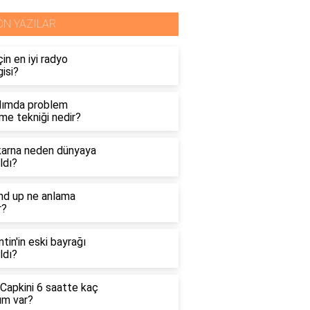
ON YAZILAR
çin en iyi radyo
isi?
dımda problem
me tekniği nedir?
arna neden dünyaya
ldı?
nd up ne anlama
r?
ntin'in eski bayrağı
ldı?
 Capkini 6 saatte kaç
üm var?