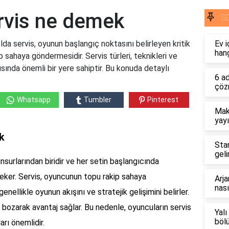
rvis ne demek
S
a servis, oyunun başlangıç noktasını belirleyen kritik
Ev i
hang
 sahaya göndermesidir. Servis türleri, teknikleri ve
pısında önemli bir yere sahiptir. Bu konuda detaylı
6 a
çöz
Whatsapp
Tumbler
Pinterest
Mak
yayı
k
Sta
geli
surlarından biridir ve her setin başlangıcında
çeker. Servis, oyuncunun topu rakip sahaya
Arja
nası
ellikle oyunun akışını ve stratejik gelişimini belirler.
ni bozarak avantaj sağlar. Bu nedenle, oyuncuların servis
Yalı
böl
rı önemlidir.