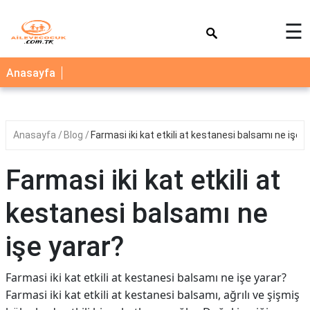
×
☰
AİLE
Anasayfa
ÇOCUK
BEBEK
Anasayfa
Blog
Farmasi iki kat etkili at kestanesi balsamı ne işe y
SAĞLIK
NEDİR
Farmasi iki kat etkili at
BLOG
kestanesi balsamı ne
FAYDALI
BİLGİLER
işe yarar?
YEMEK
Farmasi iki kat etkili at kestanesi balsamı ne işe yarar?
TARİFLERİ
Farmasi iki kat etkili at kestanesi balsamı, ağrılı ve şişmiş